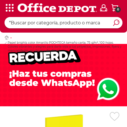
0
Ingresar Codigo Pos
Papel brights color Amarillo POCHTECA tamaño carta, 75 g/m², 100 hojas.
Colores vibrantes y alegres para darle vida a tus proyectos, impresiones, flyers y
manualidades escolares y de oficina.