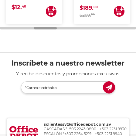
CONTINUA
$12.
40
$189.
00
00
$209.
Inscríbete a nuestro newsletter
Y recibe descuentos y promociones exclusivas.
sclientessv@officedepot.com.sv
CASCADAS *+503 2243 0800 - +503 2231 9930
ESCALÓN *+503 2264 5219 - +503 2231 9940