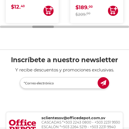
CONTINUA
$12.
40
$189.
00
00
$209.
Inscríbete a nuestro newsletter
Y recibe descuentos y promociones exclusivas.
sclientessv@officedepot.com.sv
CASCADAS *+503 2243 0800 - +503 2231 9930
ESCALÓN *+503 2264 5219 - +503 2231 9940