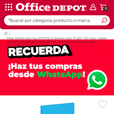
0
Ingresar Codigo Pos
Papel brights color Azul POCHTECA tamaño carta, 75 g/m², 100 hojas. Colores
vibrantes y alegres para darle vida a tus proyectos, impresiones, flyers y
manualidades escolares y de oficina.