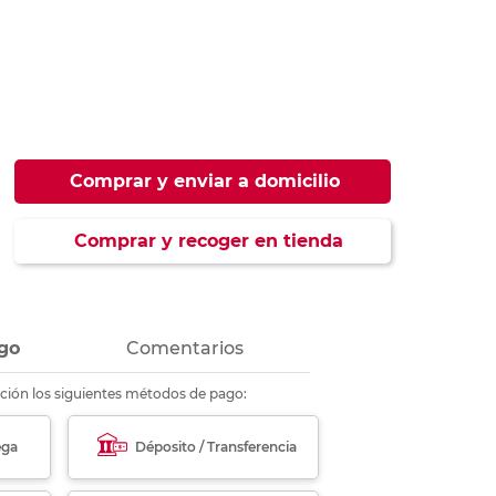
ás
ás
ás
ás
Comprar y enviar a domicilio
Comprar y recoger en tienda
go
Comentarios
ción los siguientes métodos de pago:
ega
Déposito / Transferencia