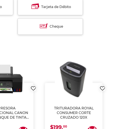
to
Tarjeta de Débito
Cheque
PRESORA
TRITURADORA ROYAL
CIONAL CANON
CONSUMER CORTE
MUL
NQUE DE TINTA
CRUZADO 120X
ME, COPIA Y
$199.
$28
CANEA)
00