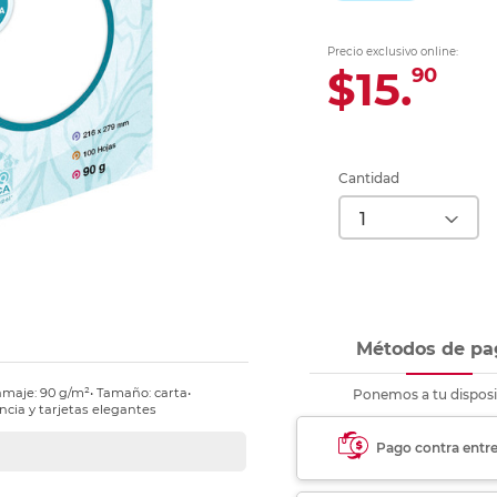
Ver más
Ver más
Ver más
Ver m
Ver m
Ver m
Ver m
para carpeta
Ver más
Precio exclusivo online:
$15.
90
Cantidad
Métodos de pa
Gramaje: 90 g/m²• Tamaño: carta•
Ponemos a tu disposi
ncia y tarjetas elegantes
Pago contra entr