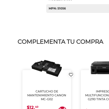
MPN: 51056
COMPLEMENTA TU COMPRA
L1250
CARTUCHO DE
IMPRES
A
MANTENIMIENTO CANON
MULTIFUNCIO
MC-G02
G2110 TINTA 
$12.
40