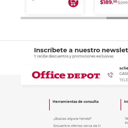
$189.
00
$209
Inscríbete a nuestro newslet
Y recibe descuentos y promociones exclusivas.
scli
CASC
TELÉ
Herramientas de consulta
In
¿Buscas alguna tienda?
T
P
Encuentra ofertas cerca de ti