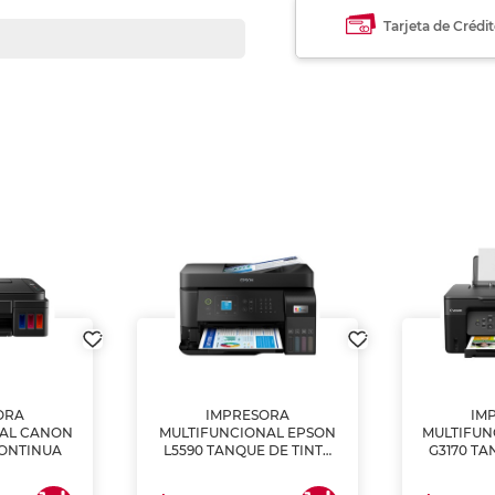
Tarjeta de Crédi
ORA
IMPRESORA
IM
NAL CANON
MULTIFUNCIONAL EPSON
MULTIFUN
CONTINUA
L5590 TANQUE DE TINTA
G3170 TA
(IMPRIME, COPIA Y
(IMPRI
ESCANEA)
ES