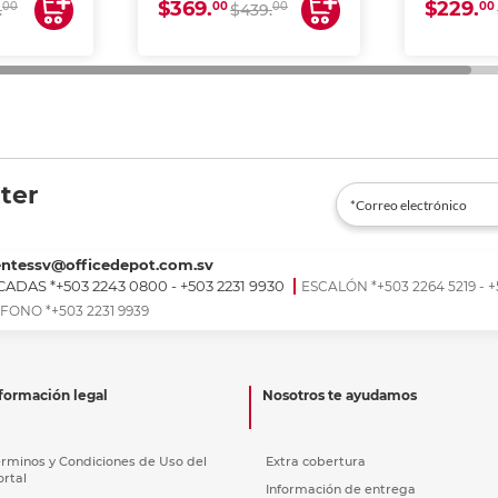
$369.
$229.
00
00
00
00
.
$439.
ter
entessv@officedepot.com.sv
ADAS *+503 2243 0800 - +503 2231 9930
ESCALÓN *+503 2264 5219 - +
FONO *+503 2231 9939
formación legal
Nosotros te ayudamos
érminos y Condiciones de Uso del
Extra cobertura
ortal
Información de entrega