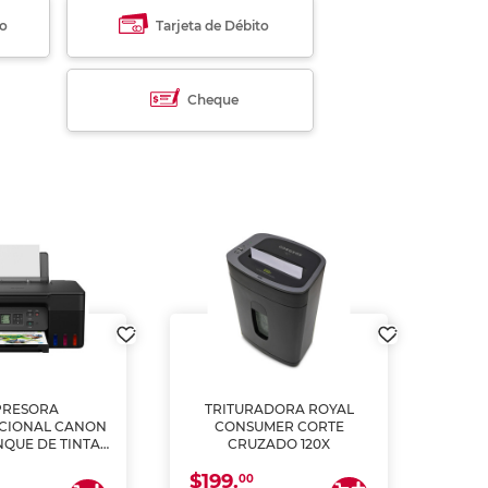
to
Tarjeta de Débito
Cheque
PRESORA
TRITURADORA ROYAL
CIONAL CANON
CONSUMER CORTE
MUL
NQUE DE TINTA
CRUZADO 120X
ME, COPIA Y
$199.
$28
CANEA)
00