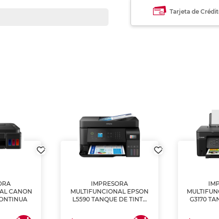
Tarjeta de Crédi
ORA
IMPRESORA
IM
NAL CANON
MULTIFUNCIONAL EPSON
MULTIFUN
CONTINUA
L5590 TANQUE DE TINTA
G3170 TA
(IMPRIME, COPIA Y
(IMPRI
ESCANEA)
ES