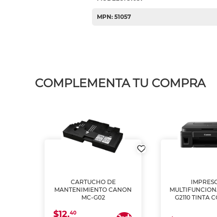
MPN: 51057
COMPLEMENTA TU COMPRA
L1250
CARTUCHO DE
IMPRES
A
MANTENIMIENTO CANON
MULTIFUNCIO
MC-G02
G2110 TINTA 
$12.
40