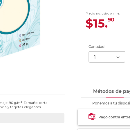
Ver más
Ver más
Ver más
Ver m
Ver m
Ver m
Ver m
para carpeta
Ver más
Precio exclusivo online:
$15.
90
Cantidad
Métodos de pa
ramaje: 90 g/m²• Tamaño: carta•
Ponemos a tu disposi
ncia y tarjetas elegantes
Pago contra entr