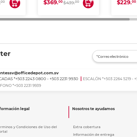
$369.
$229.
00
00
00
00
.
$439.
ter
entessv@officedepot.com.sv
ADAS *+503 2243 0800 - +503 2231 9930
ESCALÓN *+503 2264 5219 - +
FONO *+503 2231 9939
formación legal
Nosotros te ayudamos
érminos y Condiciones de Uso del
Extra cobertura
ortal
Información de entrega