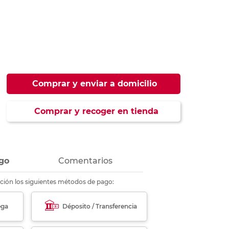
ás
ás
ás
ás
Comprar y enviar a domicilio
Comprar y recoger en tienda
go
Comentarios
ción los siguientes métodos de pago:
ega
Déposito / Transferencia