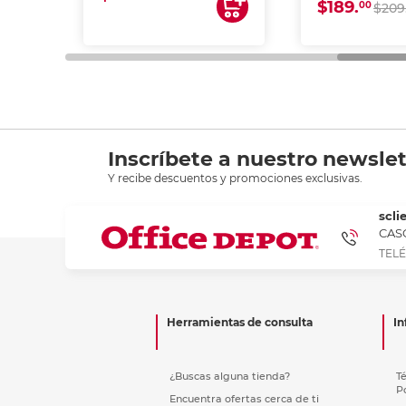
$189.
00
$209
Inscríbete a nuestro newslet
Y recibe descuentos y promociones exclusivas.
scli
CASC
TELÉ
Herramientas de consulta
In
¿Buscas alguna tienda?
T
P
Encuentra ofertas cerca de ti