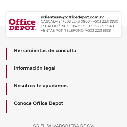
sclientessv@officedepot.com.sv
CASCADAS *+503 2243 0800 - +503 2231 9930
ESCALÓN *+503 2264 5219 - +503 2231 9940
VENTAS POR TELÉFONO *+503 2231 9939
Herramientas de consulta
Información legal
Nosotros te ayudamos
Conoce Office Depot
OD EL SALVADOR LTDA DE C.V.