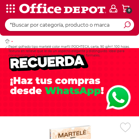
0
Ingresar Codigo Pos
Papel gofrado tipo martelé color marfil POCHTECA, carta, 90 g/m², 100 hojas.
Textura en relieve que le da un aspecto elegante y distinguido. Ideal para
correspondencia especial, tarjetas e invitaciones formales.