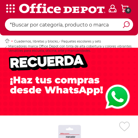
0
Ingresar Codigo Pos
Cuadernos, libretas y blocks
Paquetes escolares y sets
Marcadores marca Office Depot con tinta de alta cobertura y colores vibrantes.
Versátiles para escuela, oficina, arte y manualidades.