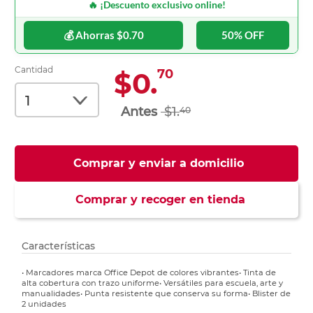
🔥 ¡Descuento exclusivo online!
💰 Ahorras $0.70
50% OFF
Cantidad
$0.
70
$1.
40
Comprar y enviar a domicilio
Comprar y recoger en tienda
Características
• Marcadores marca Office Depot de colores vibrantes• Tinta de
alta cobertura con trazo uniforme• Versátiles para escuela, arte y
manualidades• Punta resistente que conserva su forma• Blister de
2 unidades