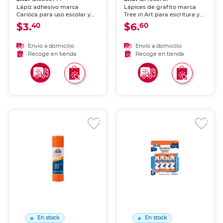
Lápiz adhesivo marca
Lápices de grafito marca
Carioca para uso escolar y
Tree in Art para escritura y
de oficina. Aplicación limpia
dibujo. Mina resistente con
$3.
$6.
40
60
y uniforme sobre papel,
trazo uniforme y oscuro, fácil
cartón y foamy. Fórmula
de borrar. Acabado clásico
lavable, no tóxica y de
para uso escolar y de oficina.
Envío a domicilio
Envío a domicilio
secado rápido.
Recoge en tienda
Recoge en tienda
En stock
En stock