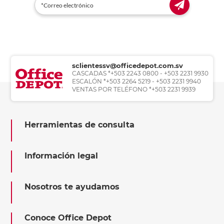
sclientessv@officedepot.com.sv
CASCADAS *+503 2243 0800 - +503 2231 9930
ESCALÓN *+503 2264 5219 - +503 2231 9940
VENTAS POR TELÉFONO *+503 2231 9939
Herramientas de consulta
Información legal
Nosotros te ayudamos
Conoce Office Depot