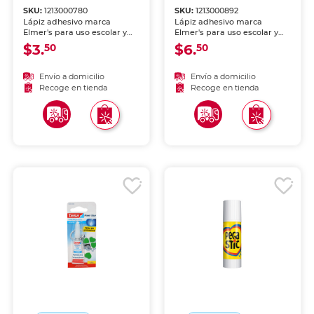
SKU:
1213000780
SKU:
1213000892
Lápiz adhesivo marca
Lápiz adhesivo marca
Elmer's para uso escolar y
Elmer's para uso escolar y
de oficina. Aplicación limpia
de oficina. Aplicación limpia
$3.
$6.
50
50
y uniforme sobre papel,
y uniforme sobre papel,
cartón y foamy. Fórmula
cartón y foamy. Fórmula
lavable, no tóxica y de
lavable, no tóxica y de
Envío a domicilio
Envío a domicilio
secado rápido.
secado rápido.
Recoge en tienda
Recoge en tienda