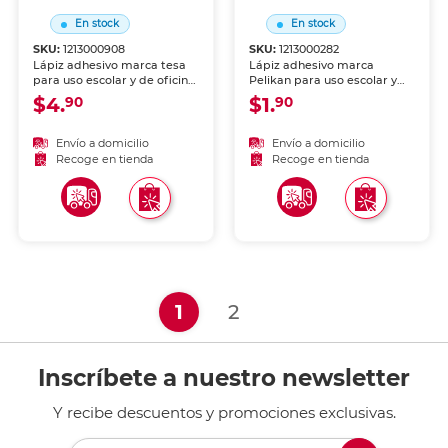
En stock
En stock
SKU:
1213000908
SKU:
1213000282
Lápiz adhesivo marca tesa
Lápiz adhesivo marca
para uso escolar y de oficina.
Pelikan para uso escolar y
Aplicación limpia y uniforme
de oficina. Aplicación limpia
$4.
$1.
90
90
sobre papel, cartón y foamy.
y uniforme sobre papel,
Fórmula lavable, no tóxica y
cartón y foamy. Fórmula
de secado rápido.
lavable, no tóxica y de
Envío a domicilio
Envío a domicilio
secado rápido.
Recoge en tienda
Recoge en tienda
(current)
1
2
Inscríbete a nuestro newsletter
Y recibe descuentos y promociones exclusivas.