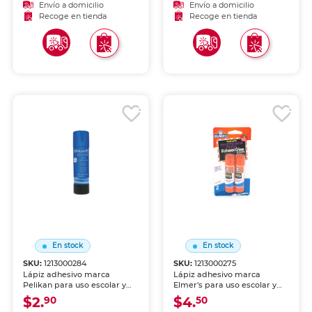
de secado rápido.
lavable, no tóxica y de
Envío a domicilio
Envío a domicilio
secado rápido.
Recoge en tienda
Recoge en tienda
En stock
En stock
SKU:
1213000284
SKU:
1213000275
Lápiz adhesivo marca
Lápiz adhesivo marca
Pelikan para uso escolar y
Elmer's para uso escolar y
de oficina. Aplicación limpia
de oficina. Aplicación limpia
$2.
$4.
90
50
y uniforme sobre papel,
y uniforme sobre papel,