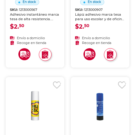
En stock
En stock
SKU:
1213000567
SKU:
1213000907
Adhesivo instantáneo marca
Lápiz adhesivo marca tesa
tesa de alta resistencia.
para uso escolar y de oficina.
Pega en segundos plástico,
Aplicación limpia y uniforme
$2.
$2.
50
50
metal, madera, cerámica,
sobre papel, cartón y foamy.
goma y más. Fórmula
Fórmula lavable, no tóxica y
concentrada para
de secado rápido.
Envío a domicilio
Envío a domicilio
reparaciones precisas en
Recoge en tienda
Recoge en tienda
hogar, taller y
manualidades.