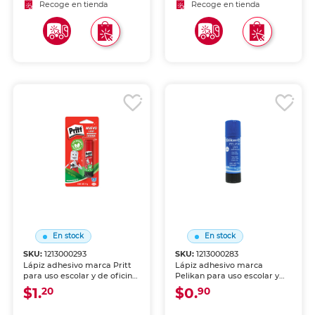
secado rápido.
secado rápido.
Recoge en tienda
Recoge en tienda
En stock
En stock
SKU:
1213000293
SKU:
1213000283
Lápiz adhesivo marca Pritt
Lápiz adhesivo marca
para uso escolar y de oficina.
Pelikan para uso escolar y
Aplicación limpia y uniforme
de oficina. Aplicación limpia
$1.
$0.
20
90
sobre papel, cartón y foamy.
y uniforme sobre papel,
Fórmula lavable, no tóxica y
cartón y foamy. Fórmula