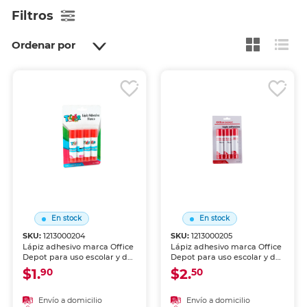
Filtros
Ordenar por
En stock
En stock
SKU:
1213000204
SKU:
1213000205
Lápiz adhesivo marca Office
Lápiz adhesivo marca Office
Depot para uso escolar y de
Depot para uso escolar y de
oficina. Aplicación limpia y
oficina. Aplicación limpia y
$1.
$2.
90
50
uniforme sobre papel,
uniforme sobre papel,
cartón y foamy. Fórmula
cartón y foamy. Fórmula
lavable, no tóxica y de
lavable, no tóxica y de
Envío a domicilio
Envío a domicilio