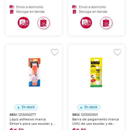
cartón y foamy. Fórmula
cartón y foamy. Fórmula
lavable, no tóxica y de
lavable, no tóxica y de
Envío a domicilio
Envío a domicilio
secado rápido.
secado rápido.
Recoge en tienda
Recoge en tienda
En stock
En stock
SKU:
1213000277
SKU:
1213000301
Lápiz adhesivo marca
Barra de pegamento marca
Elmer's para uso escolar y
UHU de uso escolar y de
de oficina. Aplicación limpia
oficina. Fórmula lavable, no