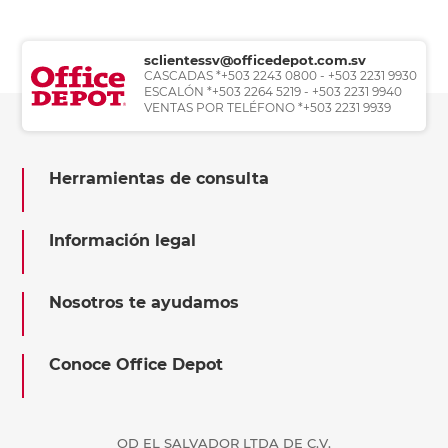
sclientessv@officedepot.com.sv
CASCADAS *+503 2243 0800 - +503 2231 9930
ESCALÓN *+503 2264 5219 - +503 2231 9940
VENTAS POR TELÉFONO *+503 2231 9939
Herramientas de consulta
Información legal
Nosotros te ayudamos
Conoce Office Depot
OD EL SALVADOR LTDA DE C.V.