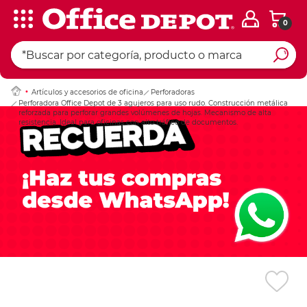
0
Ingresar Codigo Pos
Artículos y accesorios de oficina
Perforadoras
Perforadora Office Depot de 3 agujeros para uso rudo. Construcción metálica
reforzada para perforar grandes volúmenes de hojas. Mecanismo de alta
resistencia. Ideal para oficinas con alto tráfico de documentos.