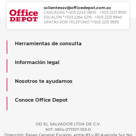
sclientessv@officedepot.com.sv
CASCADAS *+503 2243 0800 - +503 2231 9930
ESCALÓN *+503 2264 5219 - +503 2231 9940
VENTAS POR TELÉFONO *+503 2231 9939
Herramientas de consulta
Información legal
Nosotros te ayudamos
Conoce Office Depot
OD EL SALVADOR LTDA DE C.V.
NIT: 0614-071107-103-0
Dirección: Paseo General Escalón, entre 83 y 85 Avenida Sur No