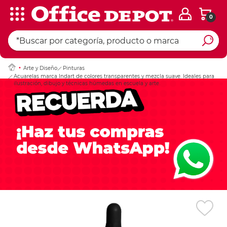
0
Ingresar Codigo Pos
Arte y Diseño
Pinturas
Acuarelas marca Indart de colores transparentes y mezcla suave. Ideales para
ilustración, dibujo y técnicas húmedas en escuela y arte.