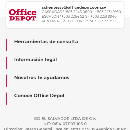
sclientessv@officedepot.com.sv
CASCADAS *+503 2243 0800 - +503 2231 9930
ESCALÓN *+503 2264 5219 - +503 2231 9940
VENTAS POR TELÉFONO *+503 2231 9939
Herramientas de consulta
Información legal
Nosotros te ayudamos
Conoce Office Depot
OD EL SALVADOR LTDA DE C.V.
NIT: 0614-071107-103-0
Dirección: Paseo General Escalón, entre 83 y 85 Avenida Sur No