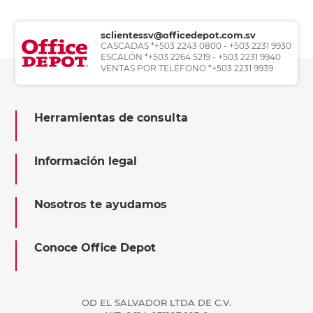
sclientessv@officedepot.com.sv
CASCADAS *+503 2243 0800 - +503 2231 9930
ESCALÓN *+503 2264 5219 - +503 2231 9940
VENTAS POR TELÉFONO *+503 2231 9939
Herramientas de consulta
Información legal
Nosotros te ayudamos
Conoce Office Depot
OD EL SALVADOR LTDA DE C.V.