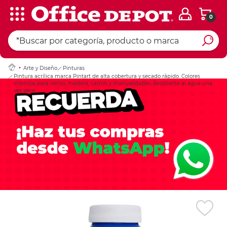
0
Ingresar Codigo Pos
Arte y Diseño
Pinturas
Pintura acrílica marca Pintart de alta cobertura y secado rápido. Colores
intensos para lienzo, madera, cartón y manualidades. Resistente al agua una
vez seca.