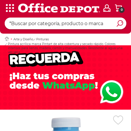
0
Ingresar Codigo Pos
Arte y Diseño
Pinturas
Pintura acrílica marca Pintart de alta cobertura y secado rápido. Colores
intensos para lienzo, madera, cartón y manualidades. Resistente al agua una
vez seca.