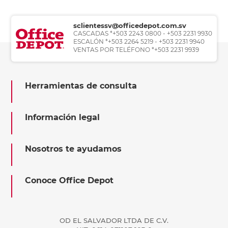
sclientessv@officedepot.com.sv
CASCADAS *+503 2243 0800 - +503 2231 9930
ESCALÓN *+503 2264 5219 - +503 2231 9940
VENTAS POR TELÉFONO *+503 2231 9939
Herramientas de consulta
Información legal
Nosotros te ayudamos
Conoce Office Depot
OD EL SALVADOR LTDA DE C.V.