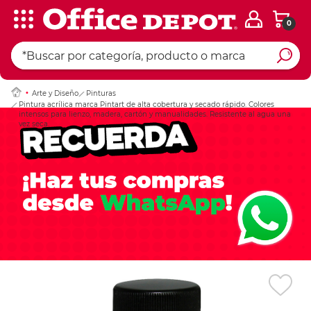
0
Ingresar Codigo Pos
Arte y Diseño
Pinturas
Pintura acrílica marca Pintart de alta cobertura y secado rápido. Colores
intensos para lienzo, madera, cartón y manualidades. Resistente al agua una
vez seca.