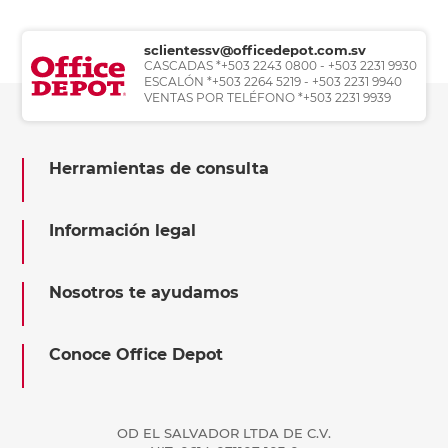
sclientessv@officedepot.com.sv
CASCADAS *+503 2243 0800 - +503 2231 9930
ESCALÓN *+503 2264 5219 - +503 2231 9940
VENTAS POR TELÉFONO *+503 2231 9939
Herramientas de consulta
Información legal
Nosotros te ayudamos
Conoce Office Depot
OD EL SALVADOR LTDA DE C.V.