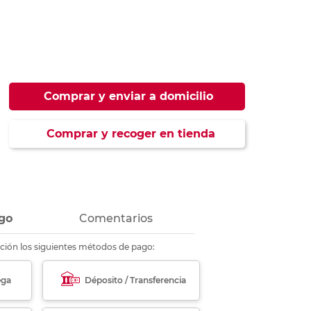
ás
ás
ás
ás
Comprar y enviar a domicilio
Comprar y recoger en tienda
go
Comentarios
ción los siguientes métodos de pago:
ega
Déposito / Transferencia