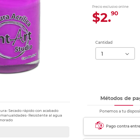
Ver más
Ver más
Ver más
Ver m
Ver m
Ver m
Ver m
para carpeta
Precio exclusivo online:
Ver más
$2.
90
Cantidad
Métodos de pa
ertura• Secado rápido con acabado
Ponemos a tu disposi
y manualidades• Resistente al agua
: morado
Pago contra entr