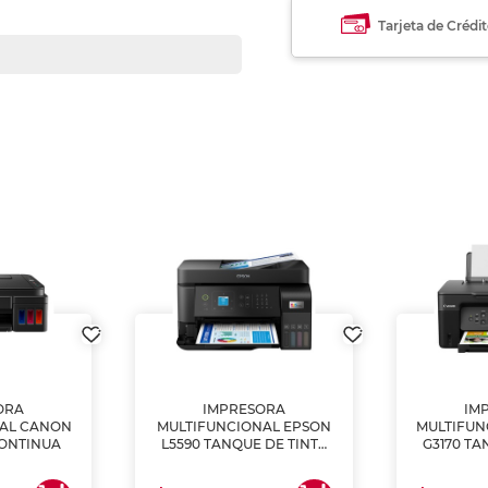
Tarjeta de Crédi
ORA
IMPRESORA
IM
NAL CANON
MULTIFUNCIONAL EPSON
MULTIFUN
CONTINUA
L5590 TANQUE DE TINTA
G3170 TA
(IMPRIME, COPIA Y
(IMPRI
ESCANEA)
ES