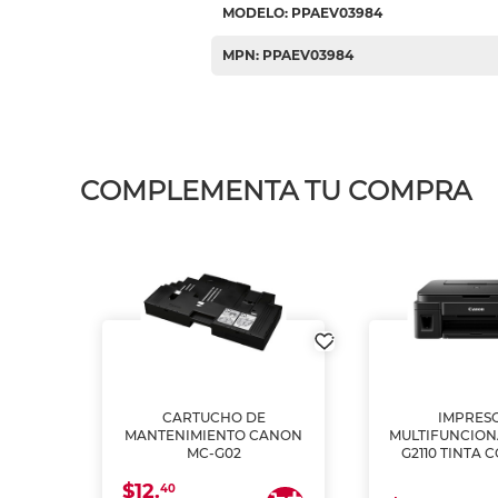
MODELO: PPAEV03984
MPN: PPAEV03984
COMPLEMENTA TU COMPRA
L1250
CARTUCHO DE
IMPRES
A
MANTENIMIENTO CANON
MULTIFUNCIO
MC-G02
G2110 TINTA 
$12.
40