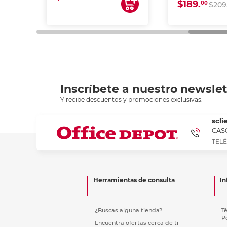
$189.
00
$209
Inscríbete a nuestro newslet
Y recibe descuentos y promociones exclusivas.
scli
CASC
TELÉ
Herramientas de consulta
In
¿Buscas alguna tienda?
T
P
Encuentra ofertas cerca de ti