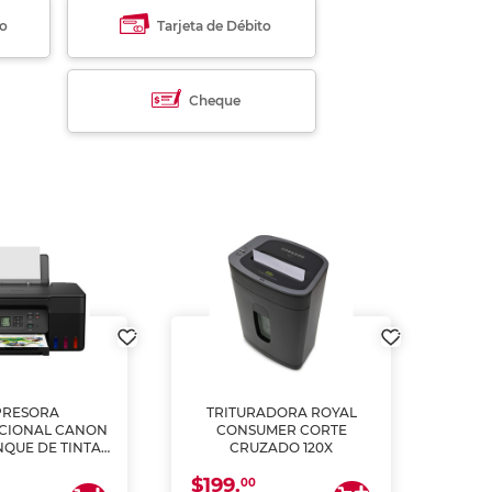
to
Tarjeta de Débito
Cheque
PRESORA
TRITURADORA ROYAL
CIONAL CANON
CONSUMER CORTE
MUL
NQUE DE TINTA
CRUZADO 120X
ME, COPIA Y
$199.
$28
CANEA)
00