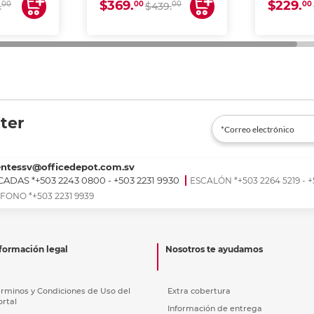
$369.
$229.
00
00
00
00
.
$439.
ter
entessv@officedepot.com.sv
ADAS *+503 2243 0800 - +503 2231 9930
ESCALÓN *+503 2264 5219 - +
FONO *+503 2231 9939
formación legal
Nosotros te ayudamos
érminos y Condiciones de Uso del
Extra cobertura
ortal
Información de entrega