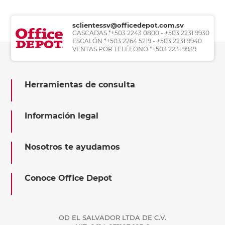
sclientessv@officedepot.com.sv
CASCADAS *+503 2243 0800 - +503 2231 9930
ESCALÓN *+503 2264 5219 - +503 2231 9940
VENTAS POR TELÉFONO *+503 2231 9939
Herramientas de consulta
Información legal
Nosotros te ayudamos
Conoce Office Depot
OD EL SALVADOR LTDA DE C.V.