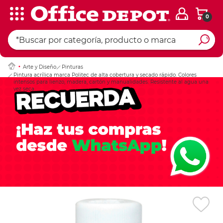
0
Ingresar Codigo Pos
Arte y Diseño
Pinturas
Pintura acrílica marca Politec de alta cobertura y secado rápido. Colores
intensos para lienzo, madera, cartón y manualidades. Resistente al agua una
vez seca.