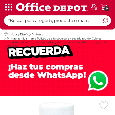
0
Ingresar Codigo Pos
Arte y Diseño
Pinturas
Pintura acrílica marca Politec de alta cobertura y secado rápido. Colores
intensos para lienzo, madera, cartón y manualidades. Resistente al agua una
vez seca.