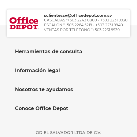
sclientessv@officedepot.com.sv
CASCADAS *+503 2243 0800 - +503 2231 9930
ESCALÓN *+503 2264 5219 - +503 2231 9940
VENTAS POR TELÉFONO *+503 2231 9939
Herramientas de consulta
Información legal
Nosotros te ayudamos
Conoce Office Depot
OD EL SALVADOR LTDA DE C.V.