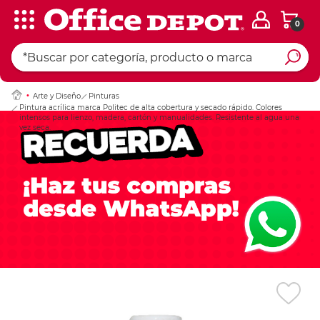
0
Ingresar Codigo Pos
Arte y Diseño
Pinturas
Pintura acrílica marca Politec de alta cobertura y secado rápido. Colores
intensos para lienzo, madera, cartón y manualidades. Resistente al agua una
vez seca.