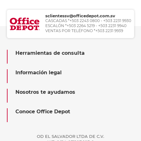
sclientessv@officedepot.com.sv
CASCADAS *+503 2243 0800 - +503 2231 9930
ESCALÓN *+503 2264 5219 - +503 2231 9940
VENTAS POR TELÉFONO *+503 2231 9939
Herramientas de consulta
Información legal
Nosotros te ayudamos
Conoce Office Depot
OD EL SALVADOR LTDA DE C.V.