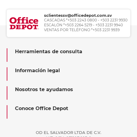
sclientessv@officedepot.com.sv
CASCADAS *+503 2243 0800 - +503 2231 9930
ESCALÓN *+503 2264 5219 - +503 2231 9940
VENTAS POR TELÉFONO *+503 2231 9939
Herramientas de consulta
Información legal
Nosotros te ayudamos
Conoce Office Depot
OD EL SALVADOR LTDA DE C.V.