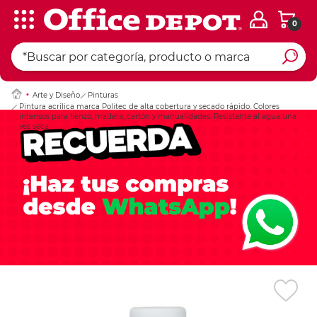
0
Ingresar Codigo Pos
Arte y Diseño
Pinturas
Pintura acrílica marca Politec de alta cobertura y secado rápido. Colores
intensos para lienzo, madera, cartón y manualidades. Resistente al agua una
vez seca.