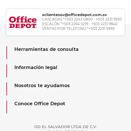
sclientessv@officedepot.com.sv
CASCADAS *+503 2243 0800 - +503 2231 9930
ESCALÓN *+503 2264 5219 - +503 2231 9940
VENTAS POR TELÉFONO *+503 2231 9939
Herramientas de consulta
Información legal
Nosotros te ayudamos
Conoce Office Depot
OD EL SALVADOR LTDA DE C.V.