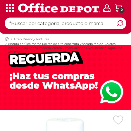
0
Ingresar Codigo Pos
Arte y Diseño
Pinturas
Pintura acrílica marca Politec de alta cobertura y secado rápido. Colores
intensos para lienzo, madera, cartón y manualidades. Resistente al agua una
vez seca.