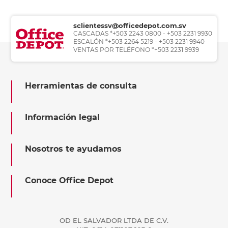
sclientessv@officedepot.com.sv
CASCADAS *+503 2243 0800 - +503 2231 9930
ESCALÓN *+503 2264 5219 - +503 2231 9940
VENTAS POR TELÉFONO *+503 2231 9939
Herramientas de consulta
Información legal
Nosotros te ayudamos
Conoce Office Depot
OD EL SALVADOR LTDA DE C.V.