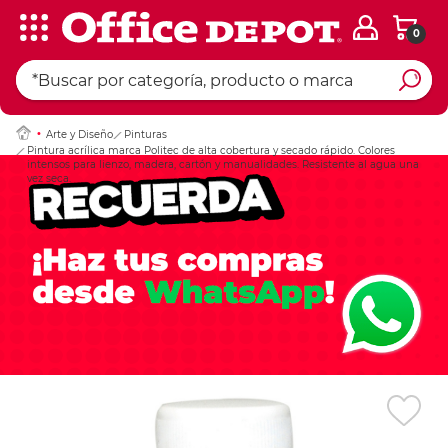
0
Ingresar Codigo Pos
Arte y Diseño
Pinturas
Pintura acrílica marca Politec de alta cobertura y secado rápido. Colores
intensos para lienzo, madera, cartón y manualidades. Resistente al agua una
vez seca.