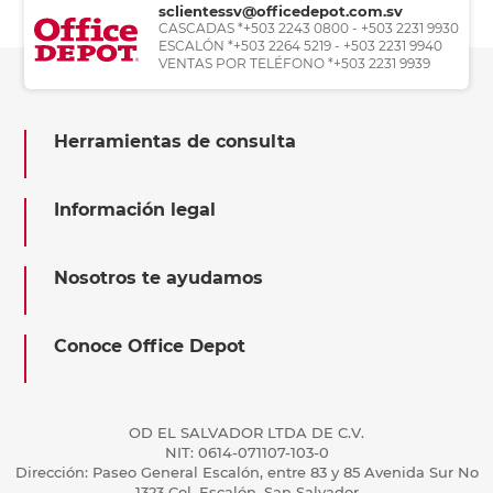
sclientessv@officedepot.com.sv
CASCADAS *+503 2243 0800 - +503 2231 9930
ESCALÓN *+503 2264 5219 - +503 2231 9940
VENTAS POR TELÉFONO *+503 2231 9939
Herramientas de consulta
Información legal
Nosotros te ayudamos
Conoce Office Depot
OD EL SALVADOR LTDA DE C.V.
NIT: 0614-071107-103-0
Dirección: Paseo General Escalón, entre 83 y 85 Avenida Sur No
1323 Col. Escalón, San Salvador