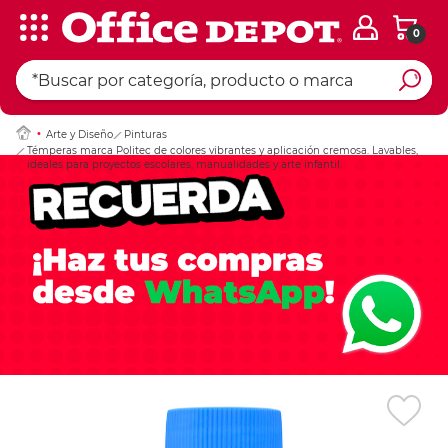
0
Ingresar Codigo Pos
Arte y Diseño
Pinturas
Témperas marca Politec de colores vibrantes y aplicación cremosa. Lavables,
ideales para proyectos escolares, manualidades y arte infantil.