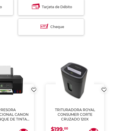
to
Tarjeta de Débito
Cheque
PRESORA
TRITURADORA ROYAL
CIONAL CANON
CONSUMER CORTE
MUL
NQUE DE TINTA
CRUZADO 120X
ME, COPIA Y
$199.
$28
CANEA)
00