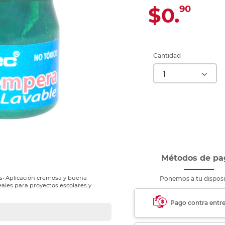
Ver más
Ver más
Ver más
Ver m
Ver m
Ver m
Ver m
para carpeta
$0.
90
Ver más
Cantidad
Métodos de pa
es• Aplicación cremosa y buena
Ponemos a tu disposi
eales para proyectos escolares y
Pago contra entr