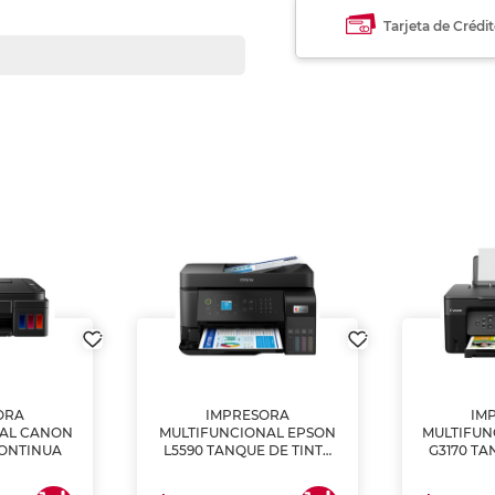
Tarjeta de Crédi
ORA
IMPRESORA
IM
NAL CANON
MULTIFUNCIONAL EPSON
MULTIFUN
CONTINUA
L5590 TANQUE DE TINTA
G3170 TA
(IMPRIME, COPIA Y
(IMPRI
ESCANEA)
ES