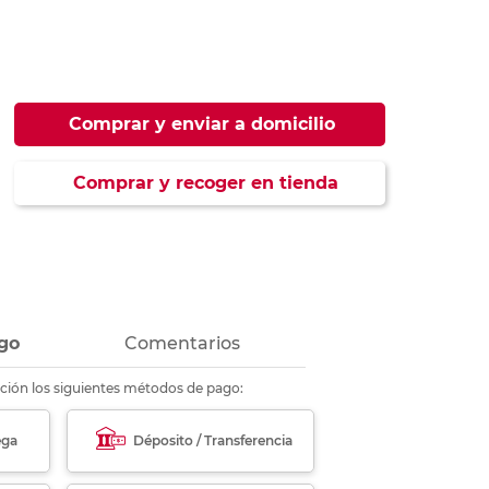
ás
ás
ás
ás
Comprar y enviar a domicilio
Comprar y recoger en tienda
go
Comentarios
ción los siguientes métodos de pago:
ega
Déposito / Transferencia