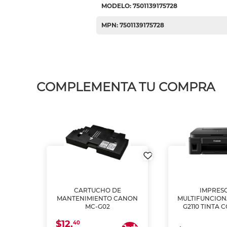
MODELO: 7501139175728
MPN: 7501139175728
COMPLEMENTA TU COMPRA
L1250
CARTUCHO DE
IMPRES
A
MANTENIMIENTO CANON
MULTIFUNCIO
MC-G02
G2110 TINTA 
$12.
40