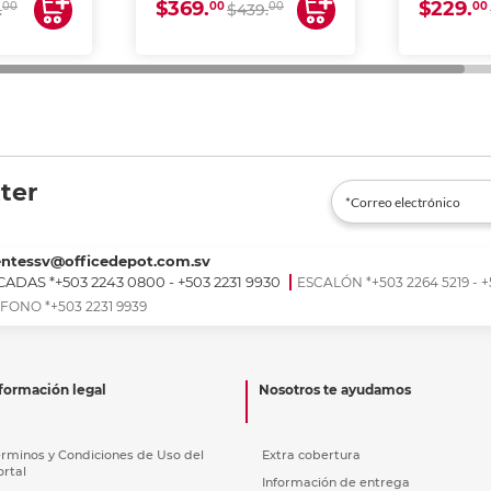
$369.
$229.
00
00
00
00
.
$439.
ter
entessv@officedepot.com.sv
ADAS *+503 2243 0800 - +503 2231 9930
ESCALÓN *+503 2264 5219 - +
FONO *+503 2231 9939
formación legal
Nosotros te ayudamos
érminos y Condiciones de Uso del
Extra cobertura
ortal
Información de entrega