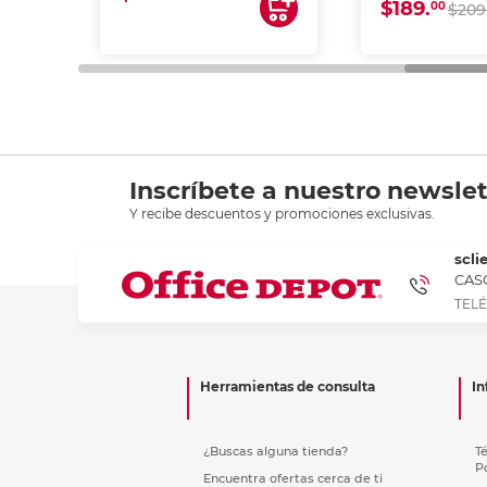
$189.
00
$209
Inscríbete a nuestro newslet
Y recibe descuentos y promociones exclusivas.
scli
CASC
TELÉ
Herramientas de consulta
In
¿Buscas alguna tienda?
T
P
Encuentra ofertas cerca de ti