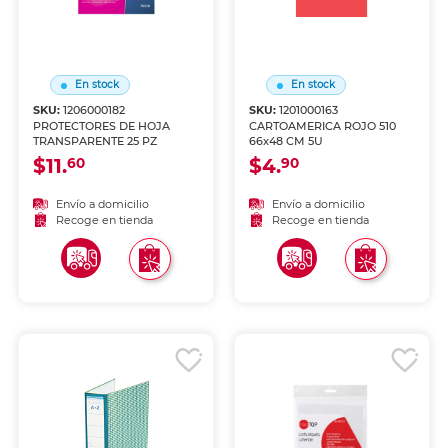
En stock
En stock
SKU:
1206000182
SKU:
1201000163
PROTECTORES DE HOJA
CARTOAMERICA ROJO 510
TRANSPARENTE 25 PZ
66x48 CM 5U
$11.
$4.
60
90
Envío a domicilio
Envío a domicilio
Recoge en tienda
Recoge en tienda