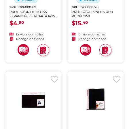
SKU:
1206000169
SKU:
1206000178
PROTECTOR DE HOJAS
PROTECTOR KINERA USO
EXPANDIBLES T/CARTA P/25
RUDO C/50
OD
$4.
$15.
90
40
Envío a domicilio
Envío a domicilio
Recoge en tienda
Recoge en tienda