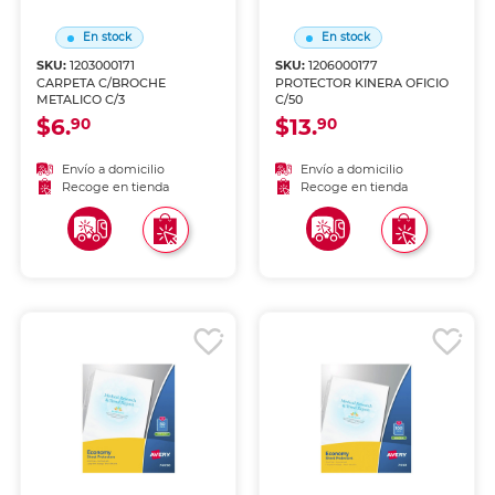
En stock
En stock
SKU:
1203000171
SKU:
1206000177
CARPETA C/BROCHE
PROTECTOR KINERA OFICIO
METALICO C/3
C/50
$6.
$13.
90
90
Envío a domicilio
Envío a domicilio
Recoge en tienda
Recoge en tienda