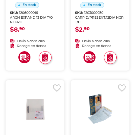
En stock
En stock
SKU:
1206000016
SKU:
1203000030
ARCH EXPAND 13 DIV T/O
CARP D/PRESENT.12DIV NGR
NEGRO
T/C
$8.
$2.
90
90
Envío a domicilio
Envío a domicilio
Recoge en tienda
Recoge en tienda