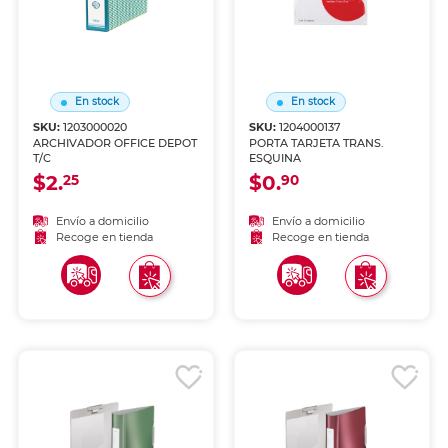
En stock
En stock
SKU:
1203000020
SKU:
1204000137
ARCHIVADOR OFFICE DEPOT
PORTA TARJETA TRANS.
T/C
ESQUINA
$2.
$0.
25
90
Envío a domicilio
Envío a domicilio
Recoge en tienda
Recoge en tienda