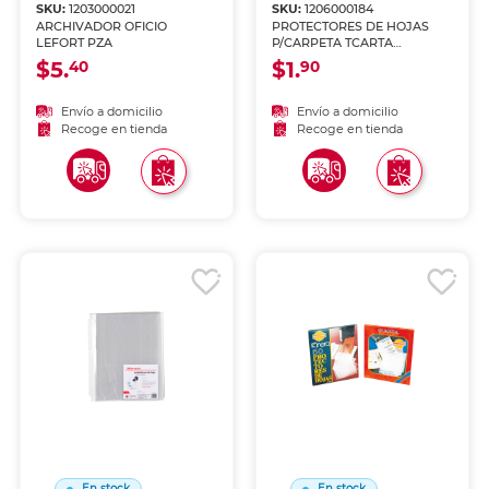
SKU:
1203000021
SKU:
1206000184
ARCHIVADOR OFICIO
PROTECTORES DE HOJAS
LEFORT PZA
P/CARPETA TCARTA
25PERFORACIONES 10PK
$5.
$1.
40
90
Envío a domicilio
Envío a domicilio
Recoge en tienda
Recoge en tienda
En stock
En stock