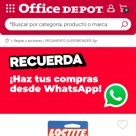
0
Ingresar Codigo Pos
Reglas y escolares
PEGAMENTO SUPERBONDER 3gr