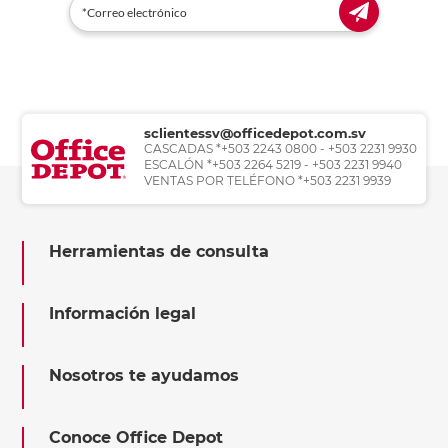
sclientessv@officedepot.com.sv
CASCADAS *+503 2243 0800 - +503 2231 9930
ESCALÓN *+503 2264 5219 - +503 2231 9940
VENTAS POR TELÉFONO *+503 2231 9939
Herramientas de consulta
Información legal
Nosotros te ayudamos
Conoce Office Depot