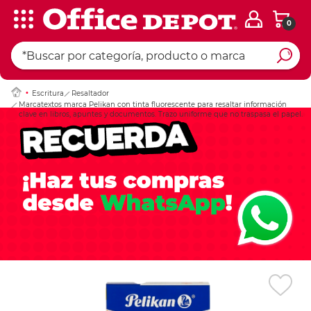
0
Ingresar Codigo Pos
Escritura
Resaltador
Marcatextos marca Pelikan con tinta fluorescente para resaltar información
clave en libros, apuntes y documentos. Trazo uniforme que no traspasa el papel.