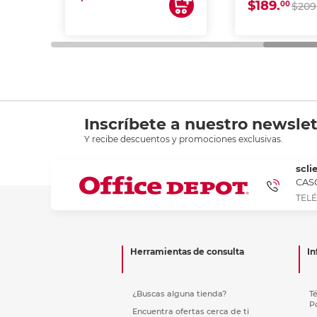
$189.
00
$209
Inscríbete a nuestro newslet
Y recibe descuentos y promociones exclusivas.
scli
CASC
TELÉ
Herramientas de consulta
In
¿Buscas alguna tienda?
T
P
Encuentra ofertas cerca de ti