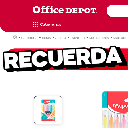
Categorías
Categoría
Todas
Oficina
Escritura
Rotuladores
Marcadore
Computa
Impresor
Televisor
Escritori
Papel de 
Artículos
Mochilas
Maletas
escritorio
multifunc
copiado
oficina
Televisore
Mesas de t
Mochilas e
Maletas y 
Escáners
Computador
Papel bon
Accesorios
Media Str
Escritorios
Estuches
Maletas c
Multifunci
iMac
Cajas de p
Organizad
Accesorio
Escritorios
Loncheras
Maletines
Impresora
Monitores
Papel car
Dispensado
Mochilas 
Escáners y
Papel foto
Bandejas d
Gamers
Gadgets
Decoraci
Rollos
Etiquetas
Reglas y 
Accesorio
Hogar Inte
Lámparas
Rollos par
Señalador
Juegos de
impresión
Xbox
Wearables
Relojes de
Etiquetador
Instrumen
Películas y
repuestos
Nintendo
Gadgets
Tijeras Esc
Etiquetas i
Play statio
Reglas