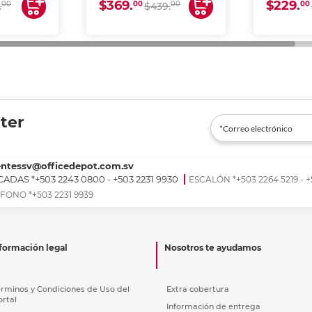
$369.
$229.
00
00
00
00
.
$439.
ter
entessv@officedepot.com.sv
ADAS *+503 2243 0800 - +503 2231 9930
ESCALÓN *+503 2264 5219 - +
FONO *+503 2231 9939
formación legal
Nosotros te ayudamos
érminos y Condiciones de Uso del
Extra cobertura
ortal
Información de entrega