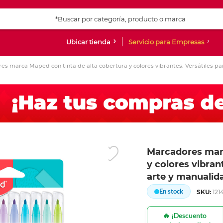
Ubicar tienda
Servicio para Empresas
s marca Maped con tinta de alta cobertura y colores vibrantes. Versátiles par
doras de
as,
es
os
impresión y
 y accesorios de
Laptop
Consumibles
Audio y Video
Sillas
Papel especializado y
Básicos de papeleria
Cuadernos, libretas y
Accesorios
Tablets
Proyectores
Archiveros, libre
Papel fino, arte 
Escritura
Escritura
Libros y entret
Ingresar Codigo Postal
ionales y
pliegos
blocks
gabinetes
s
rabajo
scolares
mochilas
Laptop
Botellas de Tinta
Bocinas bluetooth
Sillas ejecutivas
Pegamento en barra
Relojes y despertadores
iPad
Proyectores y Acc
Papel impreso
Bolígrafos
Bolígrafos
Diccionarios
as y all in one
d multiusos
 para escritorio
Opalina
Cuadernos profesionales
Archiveros
eaming
on ruedas
2 en 1
Bolsas de Tinta
Equipos de Sonido
Sillas secretariales
Tijeras
Accesorios para viaje
Android
Papel de colores
Bolígrafos de gel
Lapiceros
Entretenimiento
onales
apel
ores
Papel cascaron
Cuadernos estilo Francés
Estantes y racks
s
 en "L"
Macbook
Cartuchos de tinta
Audífonos in ear
Sillas de espera
Navaja
Papel especial
Bolígrafos tradici
Lápices y bicolore
Infantil
s
bón
res de cintas
Cartulinas
Cuadernos estilo Italiano
Libreros
con ruedas
Tóner
Audífonos on ear
Notas adhesivas
Plumas fuente
Lápices de colores
Novelas
 Faxes
gráfico
e escritorio
Pliegos de papel china
Cuadernos College
Ver más
Ver más
Ver más
Ver m
Ver m
Ver m
Ver más
Ver más
Ver más
Marcadores marc
y colores vibrant
ón
escolares
Almacenamiento
Teléfonos
Calculadoras
Letreros y letras
Accesorios y per
Accesorios para 
Folders y sobres
Arte y Diseño
arte y manualid
s PC Gaming
ligente
a calculadoras e
es
 geometría
SD´s y micro SD´S
Celulares
Básicas
Rótulos
Teclados
Power bank
Folders carta
Accesorios para Ar
En stock
SKU:
121
 pared
as, cintas y
tos de geometria
Discos duros
Teléfonos alámbricos
Científicas
Señalamientos
Mouse inalámbric
Cargadores
Folders oficio
Plastilina
 papel para fax
olares
CD´s, DVD y accesorios
Teléfonos inalámbricos
Graficadoras y financieras
Mouse alámbrico
Estuches para celu
Folders con clip y
Diamantina
🔥 ¡Descuento
nkjet y láser
n
Memorias USB
Sumadoras y repuestos
Paquetes teclado
Estuches para iPh
Sobres de plástico
Pinturas