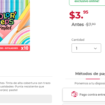
exclusivo online!
Ver más
Ver más
Ver más
Ver m
Ver m
Ver m
Ver m
para carpeta
Ver más
$3.
95
$7.
90
Cantidad
Métodos de pa
es• Tinta de alta cobertura con trazo
Ponemos a tu disposi
nualidades• Punta resistente que
or(es): pastel
Pago contra entr