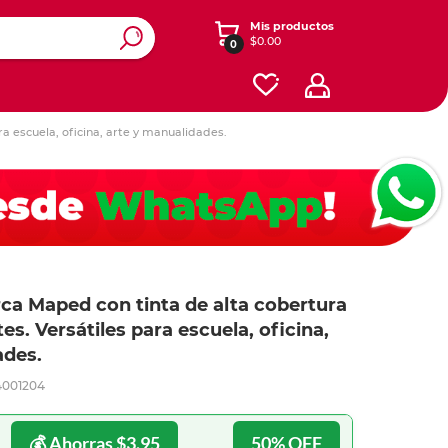
Mis productos
$0.00
0
a escuela, oficina, arte y manualidades.
ros y
y diseño
enimiento
Ver otras categorías
esorios
Accesorios para iPads y
Registradores y carpetas
Dibujo
tablets
Cajas
onales
s
Software
Contabilidad y Administración
Energía
ás
ás
ás
Planificación
Redes
a Maped con tinta de alta cobertura
Seguridad y Mantenimiento
es. Versátiles para escuela, oficina,
iféricos
Celular
Cables
Herramientas
ades.
te
Cafetería y limpieza
4001204
o
lar
 expandibles
Empaque
💰 Ahorras $3.95
50% OFF
 y mouse
one