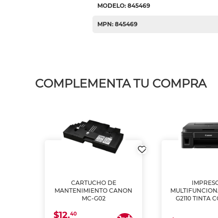
MODELO: 845469
MPN: 845469
COMPLEMENTA TU COMPRA
L1250
CARTUCHO DE
IMPRES
A
MANTENIMIENTO CANON
MULTIFUNCIO
MC-G02
G2110 TINTA 
$12.
40