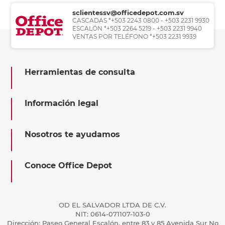
sclientessv@officedepot.com.sv
CASCADAS *+503 2243 0800 - +503 2231 9930
ESCALÓN *+503 2264 5219 - +503 2231 9940
VENTAS POR TELÉFONO *+503 2231 9939
Herramientas de consulta
Información legal
Nosotros te ayudamos
Conoce Office Depot
OD EL SALVADOR LTDA DE C.V.
NIT: 0614-071107-103-0
Dirección: Paseo General Escalón, entre 83 y 85 Avenida Sur No