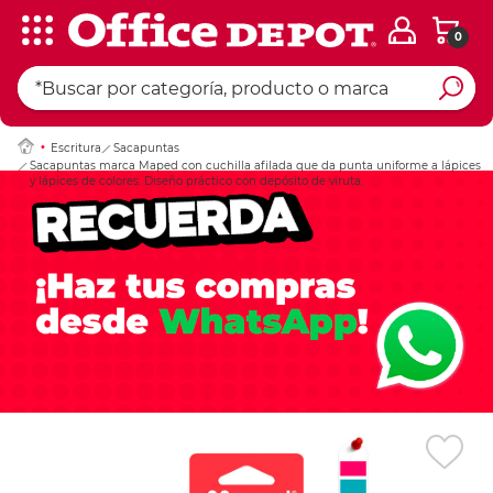
0
Ingresar Codigo Pos
Escritura
Sacapuntas
Sacapuntas marca Maped con cuchilla afilada que da punta uniforme a lápices
y lápices de colores. Diseño práctico con depósito de viruta.