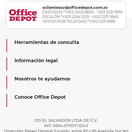
sclientessv@officedepot.com.sv
CASCADAS *+503 2243 0800 - +503 2231 9930
ESCALÓN *+503 2264 5219 - +503 2231 9940
VENTAS POR TELÉFONO *+503 2231 9939
Herramientas de consulta
Información legal
Nosotros te ayudamos
Conoce Office Depot
OD EL SALVADOR LTDA DE C.V.
NIT: 0614-071107-103-0
Dirección: Paseo General Escalón, entre 83 y 85 Avenida Sur No