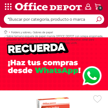
0
Ingresar Codigo Pos
Folders y sobres
Sobres de papel
Sobre tamano esquela de papel manila OFFICE DEPOT con solapa engomada,
paquete de 50 unidades. Resistente y de calidad profesional, ideal para
correspondencia oficial y uso empresarial. Acabado unifo