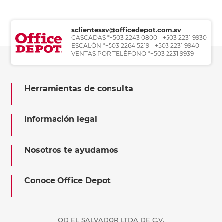
sclientessv@officedepot.com.sv
CASCADAS *+503 2243 0800 - +503 2231 9930
ESCALÓN *+503 2264 5219 - +503 2231 9940
VENTAS POR TELÉFONO *+503 2231 9939
Herramientas de consulta
Información legal
Nosotros te ayudamos
Conoce Office Depot
OD EL SALVADOR LTDA DE C.V.