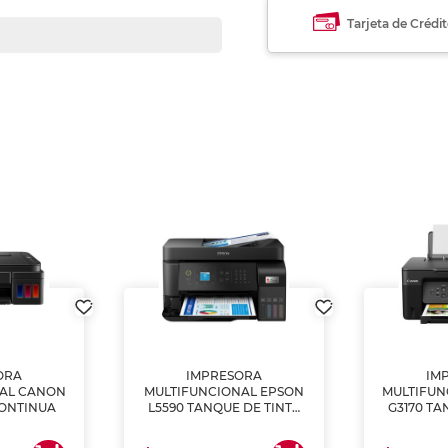
Tarjeta de Crédi
ORA
IMPRESORA
IM
NAL CANON
MULTIFUNCIONAL EPSON
MULTIFUN
CONTINUA
L5590 TANQUE DE TINTA
G3170 TA
(IMPRIME, COPIA Y
(IMPRI
ESCANEA)
ES