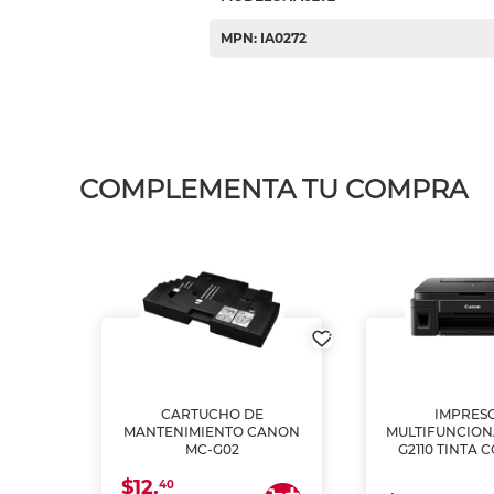
MPN: IA0272
COMPLEMENTA TU COMPRA
L1250
CARTUCHO DE
IMPRES
A
MANTENIMIENTO CANON
MULTIFUNCIO
MC-G02
G2110 TINTA 
$12.
40