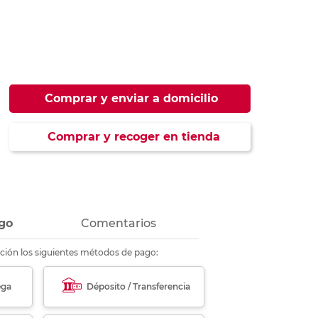
ás
ás
ás
ás
Comprar y enviar a domicilio
Comprar y recoger en tienda
go
Comentarios
ción los siguientes métodos de pago:
ega
Déposito / Transferencia