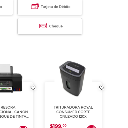
to
Tarjeta de Débito
Cheque
PRESORA
TRITURADORA ROYAL
CIONAL CANON
CONSUMER CORTE
MUL
NQUE DE TINTA
CRUZADO 120X
ME, COPIA Y
$199.
$28
CANEA)
00