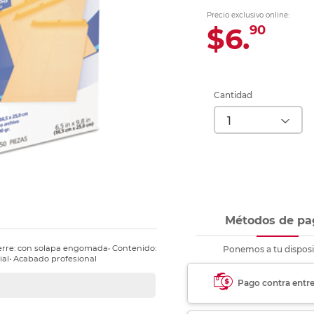
Ver más
Ver más
Ver más
Ver m
Ver m
Ver m
Ver m
para carpeta
Precio exclusivo online:
Ver más
$6.
90
Cantidad
Métodos de pa
ierre: con solapa engomada• Contenido:
Ponemos a tu disposi
ial• Acabado profesional
Pago contra entr