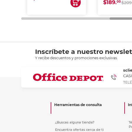
$189.
00
$209
Inscríbete a nuestro newslet
Y recibe descuentos y promociones exclusivas.
scli
CASC
TELÉ
Herramientas de consulta
In
¿Buscas alguna tienda?
T
P
Encuentra ofertas cerca de ti