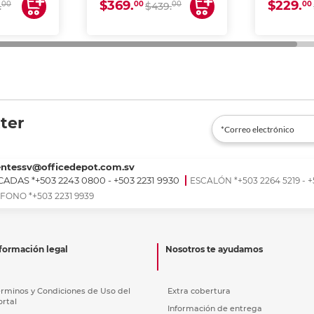
$369.
$229.
00
00
00
00
.
$439.
ter
entessv@officedepot.com.sv
ADAS *+503 2243 0800 - +503 2231 9930
ESCALÓN *+503 2264 5219 - +
FONO *+503 2231 9939
formación legal
Nosotros te ayudamos
érminos y Condiciones de Uso del
Extra cobertura
ortal
Información de entrega