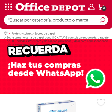
0
Ingresar Codigo Pos
Folders y sobres
Sobres de papel
Sobre tamano carta de papel bond SIGNATURE con solapa engomada, paquete
de 50 unidades. Resistente y de calidad profesional, ideal para correspondencia
oficial y uso empresarial.