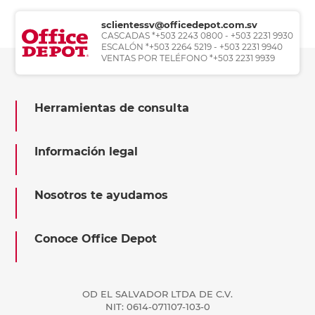
sclientessv@officedepot.com.sv
CASCADAS *+503 2243 0800 - +503 2231 9930
ESCALÓN *+503 2264 5219 - +503 2231 9940
VENTAS POR TELÉFONO *+503 2231 9939
Herramientas de consulta
Información legal
Nosotros te ayudamos
Conoce Office Depot
OD EL SALVADOR LTDA DE C.V.
NIT: 0614-071107-103-0