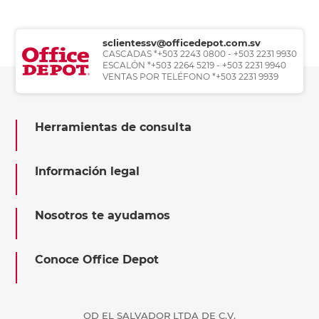
sclientessv@officedepot.com.sv
CASCADAS *+503 2243 0800 - +503 2231 9930
ESCALÓN *+503 2264 5219 - +503 2231 9940
VENTAS POR TELÉFONO *+503 2231 9939
Herramientas de consulta
Información legal
Nosotros te ayudamos
Conoce Office Depot
OD EL SALVADOR LTDA DE C.V.