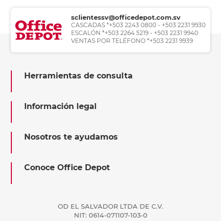
sclientessv@officedepot.com.sv
CASCADAS *+503 2243 0800 - +503 2231 9930
ESCALÓN *+503 2264 5219 - +503 2231 9940
VENTAS POR TELÉFONO *+503 2231 9939
Herramientas de consulta
Información legal
Nosotros te ayudamos
Conoce Office Depot
OD EL SALVADOR LTDA DE C.V.
NIT: 0614-071107-103-0