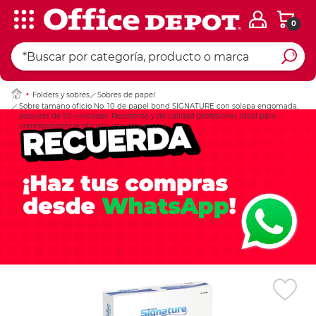
0
Ingresar Codigo Pos
Folders y sobres
Sobres de papel
Sobre tamano oficio No. 10 de papel bond SIGNATURE con solapa engomada,
paquete de 50 unidades. Resistente y de calidad profesional, ideal para
correspondencia oficial y uso empresarial.