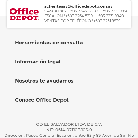
sclientessv@officedepot.com.sv
CASCADAS *+503 2243 0800 - +503 2231 9930
ESCALÓN *+503 2264 5219 - +503 2231 9940
VENTAS POR TELÉFONO *+503 2231 9939
Herramientas de consulta
Información legal
Nosotros te ayudamos
Conoce Office Depot
OD EL SALVADOR LTDA DE C.V.
NIT: 0614-071107-103-0
Dirección: Paseo General Escalón, entre 83 y 85 Avenida Sur No