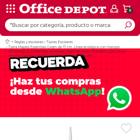
0
Ingresar Codigo Pos
Reglas y escolares
Tijeras Escolares
Tijera Maped Essentials Green de 17 cm. Línea ecológica con mangos
fabricados en materiales reciclados. Hojas de acero inoxidable para cortes
limpios. Tamaño versátil. Ideal para oficina y escuela.