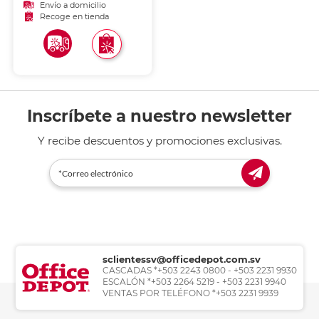
acabados decorativos.
Envío a domicilio
Recoge en tienda
Inscríbete a nuestro newsletter
Y recibe descuentos y promociones exclusivas.
sclientessv@officedepot.com.sv
CASCADAS *+503 2243 0800 - +503 2231 9930
ESCALÓN *+503 2264 5219 - +503 2231 9940
VENTAS POR TELÉFONO *+503 2231 9939