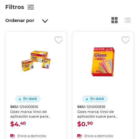
Filtros
Ordenar por
En stock
En stock
SKU:
1214000616
SKU:
1214000618
Gises marca Vinci de
Gises marca Vinci de
aplicación suave para
aplicación suave para
pizarrones, manualidades y
pizarrones, manualidades y
$4.
$0.
40
90
arte. Trazo nítido fácil de
arte. Trazo nítido fácil de
borrar y de buena duración.
borrar y de buena duración.
Envío a domicilio
Envío a domicilio