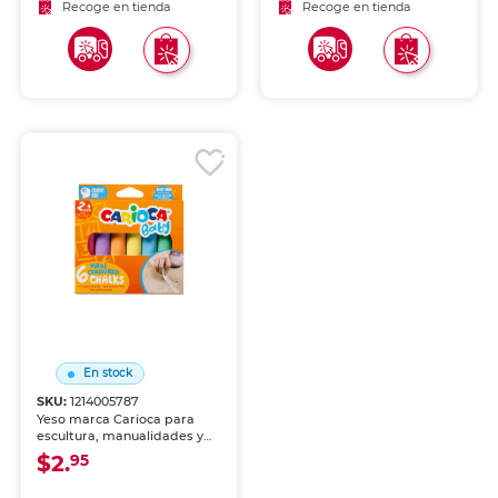
Recoge en tienda
Recoge en tienda
En stock
SKU:
1214005787
Yeso marca Carioca para
escultura, manualidades y
proyectos artísticos. Mezcla
$2.
95
y aplicación sencillas para
crear figuras, moldes y