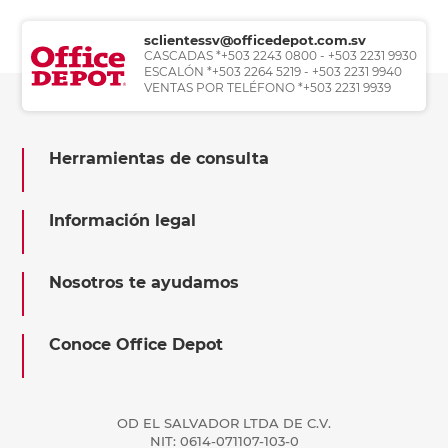
sclientessv@officedepot.com.sv
CASCADAS *+503 2243 0800 - +503 2231 9930
ESCALÓN *+503 2264 5219 - +503 2231 9940
VENTAS POR TELÉFONO *+503 2231 9939
Herramientas de consulta
Información legal
Nosotros te ayudamos
Conoce Office Depot
OD EL SALVADOR LTDA DE C.V.
NIT: 0614-071107-103-0