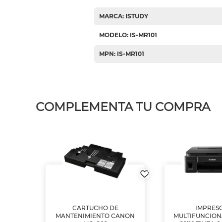
MARCA: ISTUDY
MODELO: IS-MR101
MPN: IS-MR101
COMPLEMENTA TU COMPRA
L1250
CARTUCHO DE
IMPRES
A
MANTENIMIENTO CANON
MULTIFUNCIO