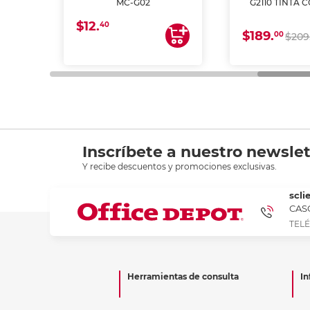
MC-G02
G2110 TINTA 
$12.
40
$189.
00
$209
Inscríbete a nuestro newslet
Y recibe descuentos y promociones exclusivas.
scli
CASC
TELÉ
Herramientas de consulta
In