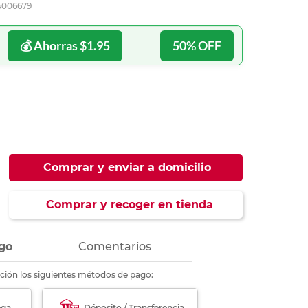
4006679
ás
ás
ás
ás
💰 Ahorras $1.95
50% OFF
Comprar y enviar a domicilio
Comprar y recoger en tienda
go
Comentarios
ción los siguientes métodos de pago:
ega
Déposito / Transferencia