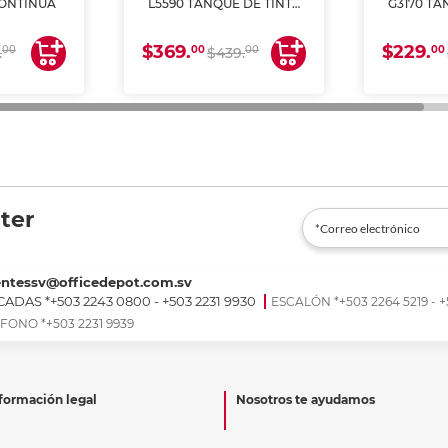
CONTINUA
L5590 TANQUE DE TINTA
G3170 TA
(IMPRIME, COPIA Y
(IMPRI
ESCANEA)
ES
$369.
$229.
00
00
00
00
.
$439.
ter
entessv@officedepot.com.sv
ADAS *+503 2243 0800 - +503 2231 9930
ESCALÓN *+503 2264 5219 - +
FONO *+503 2231 9939
formación legal
Nosotros te ayudamos