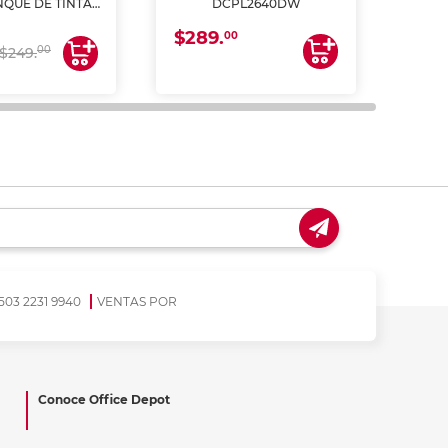
NQUE DE TINTA
DCPL2640DW
ME, COPIA Y
$289.
CANEA)
00
$17
00
$249.
503 2231 9940
VENTAS POR
Conoce Office Depot