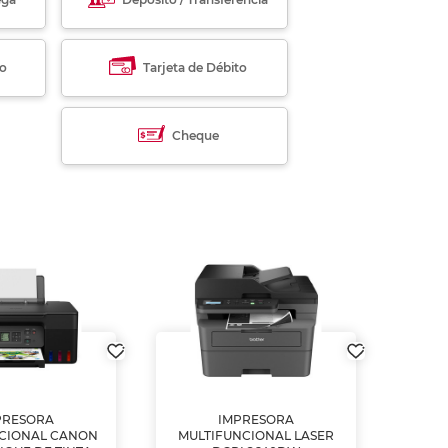
to
Tarjeta de Débito
Cheque
PRESORA
IMPRESORA
MULT
CIONAL CANON
MULTIFUNCIONAL LASER