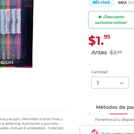
En stock
SKU:
121
Ver más
Ver más
Ver más
Ver m
Ver m
Ver m
Ver m
para carpeta
Ver más
🔥 ¡Descuento
exclusivo online!
$1.
95
$3.
90
Cantidad
Métodos de pa
na y brush)• Permiten trazos finos y
Ponemos a tu disposi
ra lettering, ilustración y journals•
des• Incluye 6 unidad(es) • Color(es):
Pago contra entr