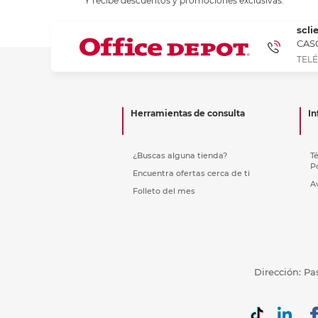
Y recibe descuentos y promociones exclusivas.
Refuerzos 
scli
CASC
TELÉ
Herramientas de consulta
In
¿Buscas alguna tienda?
T
P
Encuentra ofertas cerca de ti
A
Folleto del mes
Dirección: Pa