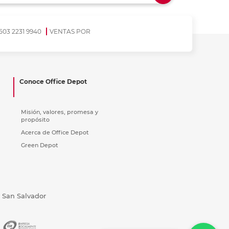
ás
ás
ás
ás
503 2231 9940
VENTAS POR
Conoce Office Depot
Misión, valores, promesa y
propósito
Acerca de Office Depot
Green Depot
, San Salvador