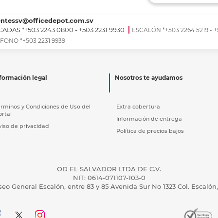
Ver más
Ver más
Ver más
Ver m
Ver m
Ver m
Ver m
para carpeta
Ver más
entessv@officedepot.com.sv
ADAS *+503 2243 0800 - +503 2231 9930
ESCALÓN *+503 2264 5219 - +
FONO *+503 2231 9939
formación legal
Nosotros te ayudamos
érminos y Condiciones de Uso del
Extra cobertura
ortal
Información de entrega
viso de privacidad
Política de precios bajos
OD EL SALVADOR LTDA DE C.V.
NIT: 0614-071107-103-0
seo General Escalón, entre 83 y 85 Avenida Sur No 1323 Col. Escalón