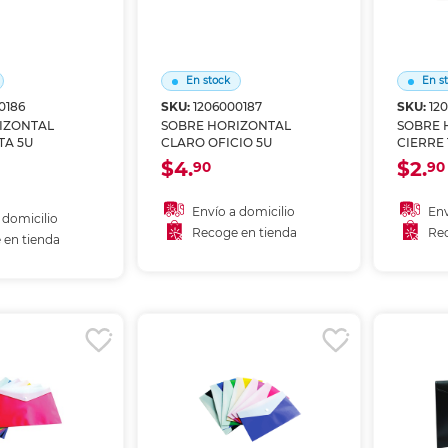
Ver más
Ver más
Ver más
Ver m
Ver m
Ver m
Ver m
para carpeta
Ver más
En stock
En s
0186
SKU:
1206000187
SKU:
12
IZONTAL
SOBRE HORIZONTAL
SOBRE 
TA 5U
CLARO OFICIO 5U
CIERRE 
$4.
$2.
90
90
Envío a domicilio
Env
 domicilio
Recoge en tienda
Rec
 en tienda
Añadir al carrito
A
 al carrito
Recoger en tienda
Re
r en tienda