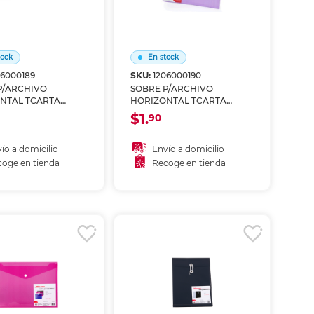
tock
En stock
06000189
SKU:
1206000190
P/ARCHIVO
SOBRE P/ARCHIVO
NTAL TCARTA
HORIZONTAL TCARTA
 CON BROCHE
COMBINACION DE COLOR
$1.
90
BLANCO
ío a domicilio
Envío a domicilio
oge en tienda
Recoge en tienda
ñadir al carrito
Añadir al carrito
coger en tienda
Recoger en tienda