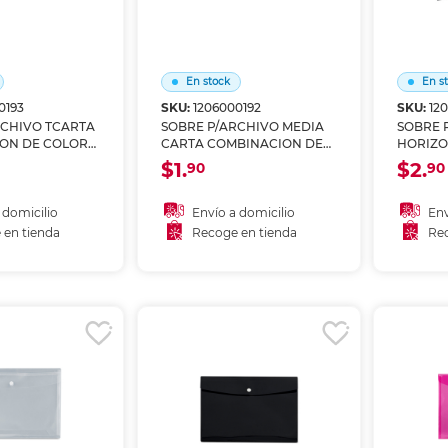
En stock
En s
0193
SKU:
1206000192
SKU:
12
RCHIVO TCARTA
SOBRE P/ARCHIVO MEDIA
SOBRE 
ON DE COLOR
CARTA COMBINACION DE
HORIZO
D,RS,AM,VD,RJ
COLOR
ANCHO
$1.
$2.
90
90
BC/NG,AZ,MD,RS,AM,VD,RJ
NEGRO
 domicilio
Envío a domicilio
Env
 en tienda
Recoge en tienda
Rec
 al carrito
Añadir al carrito
A
r en tienda
Recoger en tienda
Re