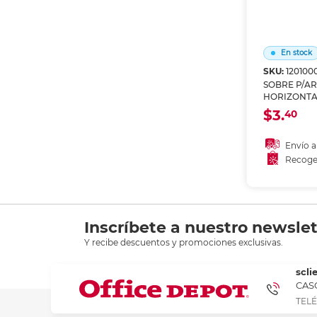
En stock
SKU:
120100
SOBRE P/A
HORIZONTA
TRANSPARE
$3.
40
Envío a
Recoge
Añadir
Recoge
Inscríbete a nuestro newslet
Y recibe descuentos y promociones exclusivas.
scli
CASC
TELÉ