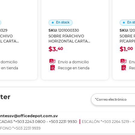
En stock
En s
0329
SKU:
1201000330
SKU:
12
RCHIVO
SOBRE P/ARCHIVO
SOBRE 
L CARTA
HORIZONTAL CARTA
P/CARP
NTE GRIS
NEGRO
$3.
$1.
40
00
 domicilio
Envío a domicilio
Env
 en tienda
Recoge en tienda
Rec
 al carrito
Añadir al carrito
A
r en tienda
Recoger en tienda
Re
ter
entessv@officedepot.com.sv
ADAS *+503 2243 0800 - +503 2231 9930
ESCALÓN *+503 2264 5219 - +
FONO *+503 2231 9939