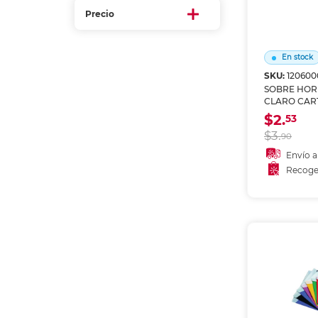
Refuerzos 
Precio
En stock
SKU:
120600
SOBRE HOR
CLARO CAR
$2.
53
$3.
90
Envío a
Recoge
Añadir
Recoge