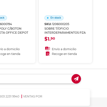
tock
En stock
06000194
SKU:
1206000205
POLY C/BOTON
SOBRE T/OFICIO
ETA OFFICE DEPOT
INTERDEPARAMENTOS PZA
$1.
90
ío a domicilio
Envío a domicilio
oge en tienda
Recoge en tienda
ñadir al carrito
Añadir al carrito
coger en tienda
Recoger en tienda
503 2231 9940
VENTAS POR