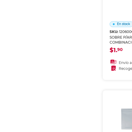
En stock
SKU:
120600
SOBRE P/A
COMBINACI
BC/NG,AZ,M
$1.
90
Envío a
Recoge
Añadir
Recoge