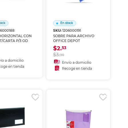
ás
ás
ás
ás
tock
En stock
06000188
SKU:
1206000191
HORIZONTAL CON
SOBRE PARA ARCHIVO
T/CARTA P/3 OD
OFFICE DEPOT
$2.
53
$3.
90
ío a domicilio
Envío a domicilio
oge en tienda
Recoge en tienda
ñadir al carrito
Añadir al carrito
coger en tienda
Recoger en tienda