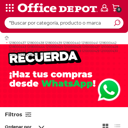
0
1218000437 1218000438 1218000439 1218000440 1218000441 1218000442
1218000443 1218000444 1210000425 1210000426 1210000427 1210000428
1218000446 1218000447 1218000448 1218000449 1210000429 1210000430
12100004311218000450
Filtros
Ordenar por