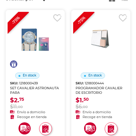
-75%
-75%
En stock
En stock
SKU:
1218000439
SKU:
1218000444
SET CAVALIER ASTRONAUTA
PROGRAMADOR CAVALIER
PARA
DE ESCRITORIO
$2.
$1.
75
50
$11.
$6.
00
00
Envío a domicilio
Envío a domicilio
Recoge en tienda
Recoge en tienda