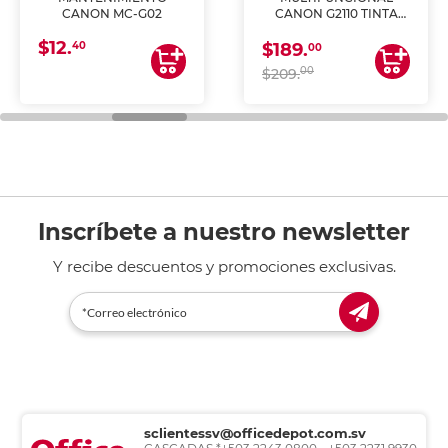
CANON MC-G02
CANON G2110 TINTA
CONTINUA
$12.
40
$189.
00
00
$209.
Inscríbete a nuestro newsletter
Y recibe descuentos y promociones exclusivas.
sclientessv@officedepot.com.sv