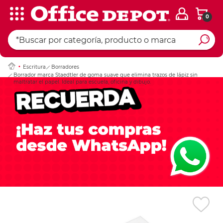
0
Ingresar Codigo Pos
Escritura
Borradores
Borrador marca Staedtler de goma suave que elimina trazos de lápiz sin
maltratar el papel. Ideal para escuela, oficina y dibujo.