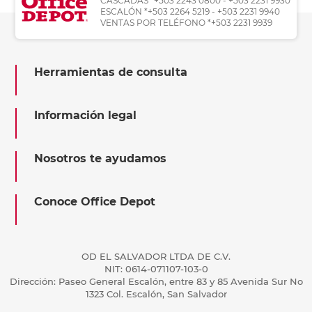
CASCADAS *+503 2243 0800 - +503 2231 9930
ESCALÓN *+503 2264 5219 - +503 2231 9940
VENTAS POR TELÉFONO *+503 2231 9939
Herramientas de consulta
Información legal
Nosotros te ayudamos
Conoce Office Depot
OD EL SALVADOR LTDA DE C.V.
NIT: 0614-071107-103-0
Dirección: Paseo General Escalón, entre 83 y 85 Avenida Sur No
1323 Col. Escalón, San Salvador