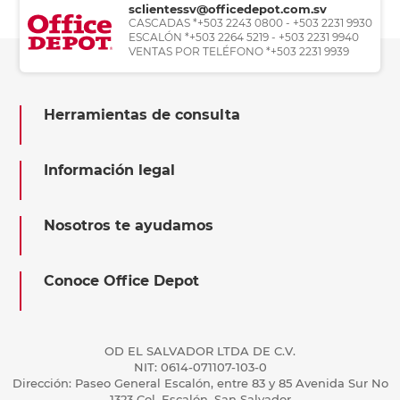
sclientessv@officedepot.com.sv
CASCADAS *+503 2243 0800 - +503 2231 9930
ESCALÓN *+503 2264 5219 - +503 2231 9940
VENTAS POR TELÉFONO *+503 2231 9939
Herramientas de consulta
Información legal
Nosotros te ayudamos
Conoce Office Depot
OD EL SALVADOR LTDA DE C.V.
NIT: 0614-071107-103-0
Dirección: Paseo General Escalón, entre 83 y 85 Avenida Sur No
1323 Col. Escalón, San Salvador