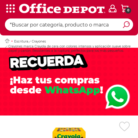
0
Ingresar Codigo Pos
Escritura
Crayones
Crayones marca Crayola de cera con colores intensos y aplicación suave sobre
papel y cartón. Resistentes a la ruptura, perfectos para los más pequeños.