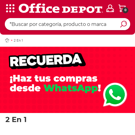
0
2 En 1
2 En 1