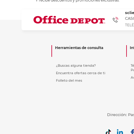
Y recibe descuentos y promociones exclusivas.
Refuerzos 
scli
CASC
TELÉ
Herramientas de consulta
In
¿Buscas alguna tienda?
T
P
Encuentra ofertas cerca de ti
A
Folleto del mes
Dirección: Pa