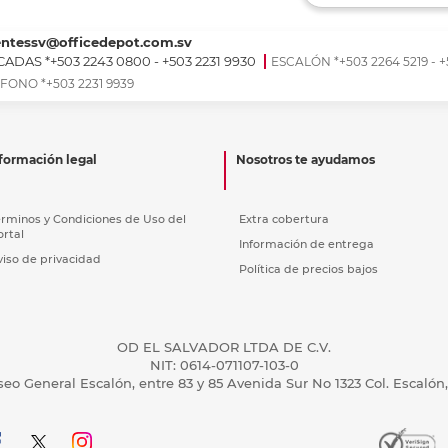
Ver más
Ver más
Ver más
Ver m
Ver m
Ver m
Ver m
para carpeta
Ver más
entessv@officedepot.com.sv
ADAS *+503 2243 0800 - +503 2231 9930
ESCALÓN *+503 2264 5219 - +
FONO *+503 2231 9939
formación legal
Nosotros te ayudamos
érminos y Condiciones de Uso del
Extra cobertura
ortal
Información de entrega
viso de privacidad
Política de precios bajos
OD EL SALVADOR LTDA DE C.V.
NIT: 0614-071107-103-0
seo General Escalón, entre 83 y 85 Avenida Sur No 1323 Col. Escalón