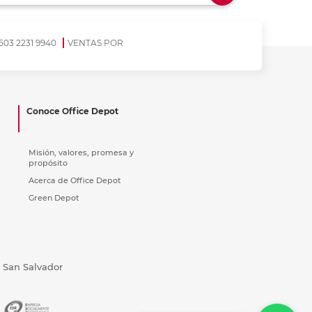
ás
ás
ás
ás
503 2231 9940
VENTAS POR
Conoce Office Depot
Misión, valores, promesa y
propósito
Acerca de Office Depot
Green Depot
, San Salvador