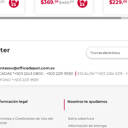
$369.
$229.
00
00
00
00
.
$439.
ter
entessv@officedepot.com.sv
ADAS *+503 2243 0800 - +503 2231 9930
ESCALÓN *+503 2264 5219 - +
FONO *+503 2231 9939
formación legal
Nosotros te ayudamos
érminos y Condiciones de Uso del
Extra cobertura
ortal
Información de entrega