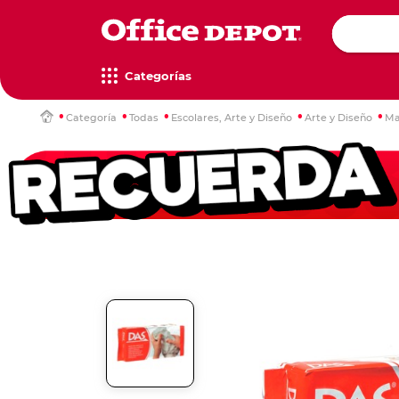
Categorías
Categoría
Todas
Escolares, Arte y Diseño
Arte y Diseño
Ma
Computa
Impresor
Televisor
Escritori
Papel de 
Artículos
Mochilas
Maletas
escritorio
multifunc
copiado
oficina
Televisore
Mesas de t
Mochilas e
Maletas y 
Escáners
Computador
Papel bon
Accesorios
Media Str
Escritorios
Estuches
Maletas c
Multifunci
iMac
Cajas de p
Organizad
Accesorio
Escritorios
Loncheras
Maletines
Impresora
Monitores
Papel car
Dispensado
Mochilas 
Escáners y
Papel foto
Bandejas d
Gamers
Gadgets
Decoraci
Rollos
Etiquetas
Reglas y 
Accesorio
Hogar Inte
Lámparas
Rollos par
Señalador
Juegos de
impresión
Xbox
Wearables
Relojes de
Etiquetador
Instrumen
Películas y
repuestos
Nintendo
Gadgets
Tijeras Esc
Etiquetas i
Play statio
Reglas