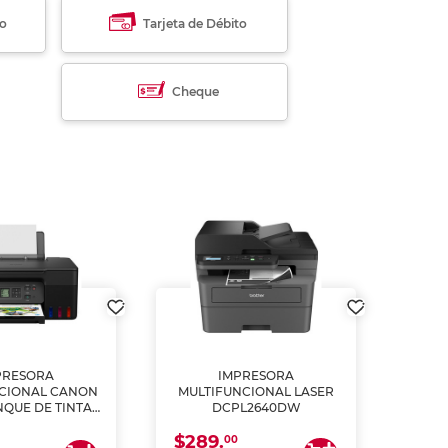
to
Tarjeta de Débito
Cheque
PRESORA
IMPRESORA
MULT
CIONAL CANON
MULTIFUNCIONAL LASER
NQUE DE TINTA
DCPL2640DW
ME, COPIA Y
$289.
CANEA)
00