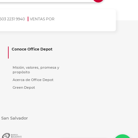
ás
ás
ás
ás
503 2231 9940
VENTAS POR
Conoce Office Depot
Misión, valores, promesa y
propósito
Acerca de Office Depot
Green Depot
, San Salvador