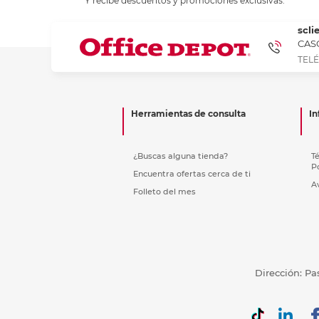
Y recibe descuentos y promociones exclusivas.
Refuerzos 
scli
CASC
TELÉ
Herramientas de consulta
In
¿Buscas alguna tienda?
T
P
Encuentra ofertas cerca de ti
A
Folleto del mes
Dirección: Pa