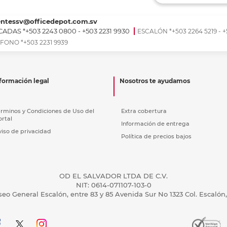
Ver más
Ver más
Ver más
Ver m
Ver m
Ver m
Ver m
para carpeta
Ver más
entessv@officedepot.com.sv
ADAS *+503 2243 0800 - +503 2231 9930
ESCALÓN *+503 2264 5219 - +
FONO *+503 2231 9939
formación legal
Nosotros te ayudamos
érminos y Condiciones de Uso del
Extra cobertura
ortal
Información de entrega
viso de privacidad
Política de precios bajos
OD EL SALVADOR LTDA DE C.V.
NIT: 0614-071107-103-0
seo General Escalón, entre 83 y 85 Avenida Sur No 1323 Col. Escalón