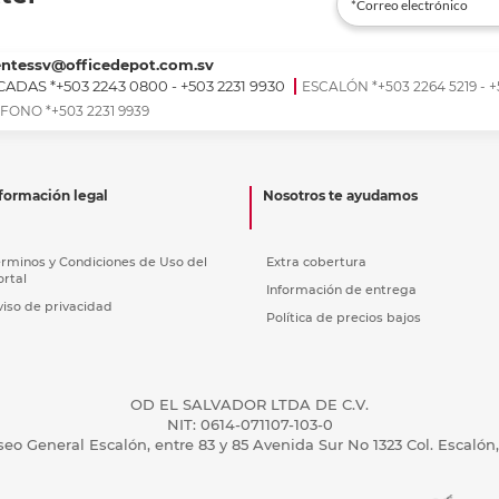
entessv@officedepot.com.sv
ADAS *+503 2243 0800 - +503 2231 9930
ESCALÓN *+503 2264 5219 - +
FONO *+503 2231 9939
formación legal
Nosotros te ayudamos
érminos y Condiciones de Uso del
Extra cobertura
ortal
Información de entrega
viso de privacidad
Política de precios bajos
OD EL SALVADOR LTDA DE C.V.
NIT: 0614-071107-103-0
seo General Escalón, entre 83 y 85 Avenida Sur No 1323 Col. Escalón