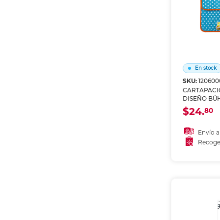
En stock
SKU:
120600
CARTAPACI
DISEÑO BÚ
$24.
80
Envío a
Recoge
Añadir
Recoge