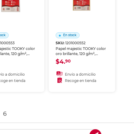
tock
En stock
01000553
SKU:
1201000552
ajestic TOOKY color
Papel majestic TOOKY color
llante, 120 g/m²,
oro brillante, 120 g/m²,
4, 20 hojas.
tamaño A4, 20 hojas.
$4.
90
ie metalizada
Superficie metalizada dorada
 para proyectos
para proyectos creativos,
, tarjetas de
tarjetas de presentación,
ío a domicilio
Envío a domicilio
ción, invitaciones
invitaciones especiales y
oge en tienda
Recoge en tienda
es y diseño gráfico
diseño gráfico premium.
ñadir al carrito
Añadir al carrito
m.
coger en tienda
Recoger en tienda
t)
6