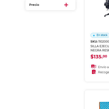
Refuerzos 
Precio
En stock
SKU:
110200
SILLA EJEC
NEGRA RES
FORMA DE 
$135.
00
SM2414
Envío a
Recoge
Añadir
Recoge