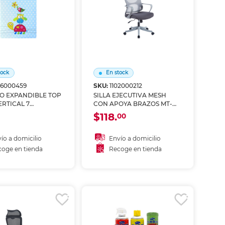
ás
ás
ás
ás
tock
En stock
06000459
SKU:
1102000212
O EXPANDIBLE TOP
SILLA EJECUTIVA MESH
ERTICAL 7
CON APOYA BRAZOS MT-
ONES A4 CON
ME010
$118.
00
DOR, DISEÑO
ío a domicilio
Envío a domicilio
oge en tienda
Recoge en tienda
ñadir al carrito
Añadir al carrito
coger en tienda
Recoger en tienda