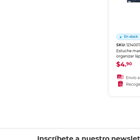
En stock
SKU:
121400
Estuche mar
organizar láp
y útiles. Cie
$4.
90
diseño prácti
material en 
cartera.
Envío a
Recoge
Añadir
Recoge
Inscríbete a nuestro newslet