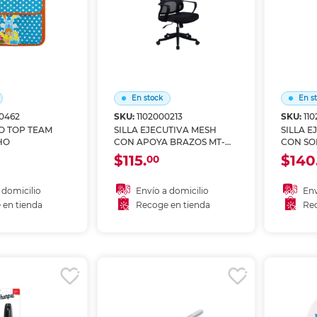
En stock
En s
0462
SKU:
1102000213
SKU:
110
O TOP TEAM
SILLA EJECUTIVA MESH
SILLA E
HO
CON APOYA BRAZOS MT-
CON SO
ME011
ME017
$115.
$140
00
 domicilio
Envío a domicilio
Env
 en tienda
Recoge en tienda
Rec
 al carrito
Añadir al carrito
A
r en tienda
Recoger en tienda
Re