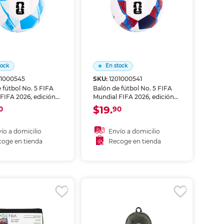
tock
En stock
01000545
SKU:
1201000541
 fútbol No. 5 FIFA
Balón de fútbol No. 5 FIFA
FIFA 2026, edición
Mundial FIFA 2026, edición
 Argentina. Producto
especial Francia. Producto
$19.
0
90
on licencia FIFA.
oficial con licencia FIFA.
xclusivo
Diseño exclusivo
rativo del Mundial.
conmemorativo del Mundial.
ío a domicilio
Envío a domicilio
a practicar,
Ideal para practicar,
oge en tienda
Recoge en tienda
nar y regalar.
coleccionar y regalar.
ñadir al carrito
Añadir al carrito
coger en tienda
Recoger en tienda