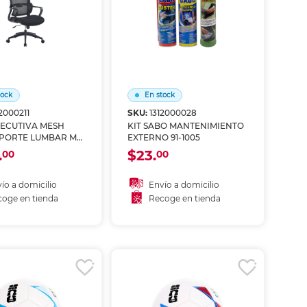
tock
En stock
2000211
SKU:
1312000028
JECUTIVA MESH
KIT SABO MANTENIMIENTO
PORTE LUMBAR MT-
EXTERNO 91-1005
.
$23.
00
00
ío a domicilio
Envío a domicilio
oge en tienda
Recoge en tienda
ñadir al carrito
Añadir al carrito
coger en tienda
Recoger en tienda