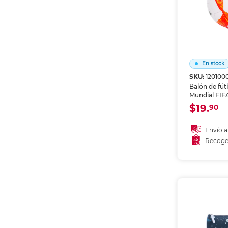
En stock
SKU:
120100
Balón de fút
Mundial FIFA
especial Es
$19.
90
oficial con l
Diseño exclu
conmemorati
Envío a
Ideal para pr
Recoge
coleccionar y
Añadir
Recoge