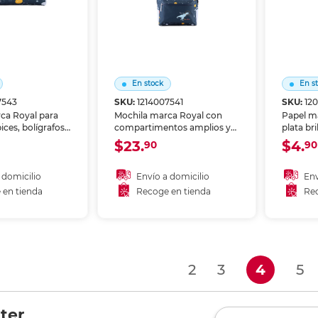
En stock
En s
7543
SKU:
1214007541
SKU:
12
ca Royal para
Mochila marca Royal con
Papel m
ices, bolígrafos
compartimentos amplios y
plata bri
rre seguro y
diseño cómodo. Tirantes
tamaño A
$23.
$4.
90
90
co para llevar tu
acolchados y materiales
Superfic
mochila o
resistentes, ideal para
plateada
escuela, viaje o uso diario.
creativos
 domicilio
Envío a domicilio
Env
presenta
 en tienda
Recoge en tienda
Rec
especial
 al carrito
Añadir al carrito
A
premiu
r en tienda
Recoger en tienda
Re
(curren
2
3
4
5
ter