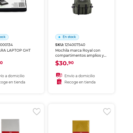
tock
En stock
1000134
SKU:
1214007540
ARA LAPTOP GHT
Mochila marca Royal con
compartimentos amplios y
diseño cómodo. Tirantes
$30.
0
90
acolchados y materiales
resistentes, ideal para
escuela, viaje o uso diario.
ío a domicilio
Envío a domicilio
oge en tienda
Recoge en tienda
ñadir al carrito
Añadir al carrito
coger en tienda
Recoger en tienda