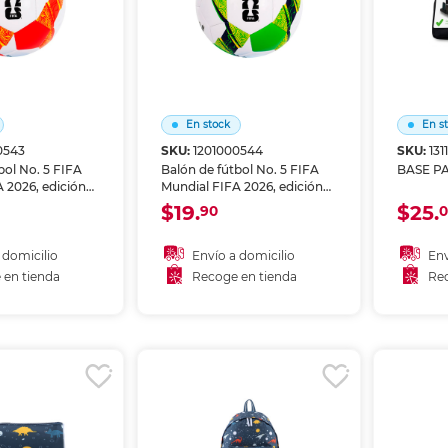
En stock
En s
0543
SKU:
1201000544
SKU:
131
bol No. 5 FIFA
Balón de fútbol No. 5 FIFA
BASE P
 2026, edición
Mundial FIFA 2026, edición
paña. Producto
especial Brasil. Producto
$19.
$25.
90
0
icencia FIFA.
oficial con licencia FIFA.
sivo
Diseño exclusivo
vo del Mundial.
conmemorativo del Mundial.
 domicilio
Envío a domicilio
Env
acticar,
Ideal para practicar,
 en tienda
Recoge en tienda
Rec
 regalar.
coleccionar y regalar.
 al carrito
Añadir al carrito
A
r en tienda
Recoger en tienda
Re