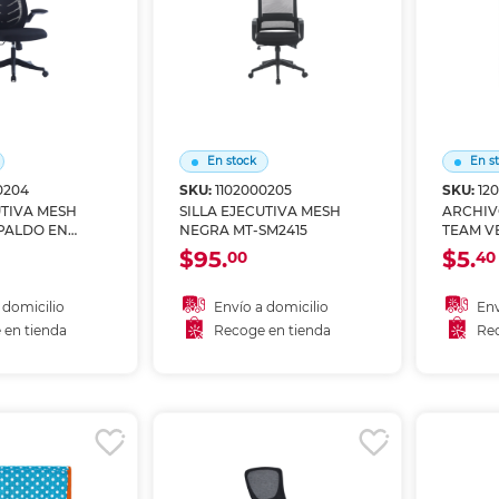
Ver más
Ver más
Ver más
Ver m
Ver m
Ver m
Ver m
para carpeta
Ver más
En stock
En s
0204
SKU:
1102000205
SKU:
12
UTIVA MESH
SILLA EJECUTIVA MESH
ARCHIV
PALDO EN
NEGRA MT-SM2415
TEAM V
HOJA MT-
DIVISI
$95.
$5.
00
40
AGARRA
BÚHO
 domicilio
Envío a domicilio
Env
 en tienda
Recoge en tienda
Rec
 al carrito
Añadir al carrito
A
r en tienda
Recoger en tienda
Re