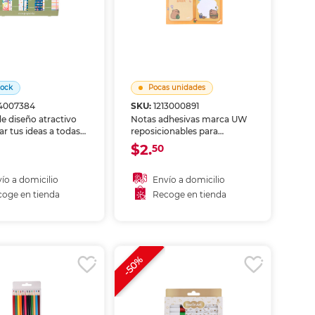
tock
Pocas unidades
14007384
SKU:
1213000891
de diseño atractivo
Notas adhesivas marca UW
var tus ideas a todas
reposicionables para
Hojas de calidad para
recordatorios, marcar
$2.
50
 dibujar o planificar.
páginas y organizar ideas.
Adhesivo que se despega sin
dañar, perfecto para estudio,
ío a domicilio
Envío a domicilio
oficina y planificación.
oge en tienda
Recoge en tienda
ñadir al carrito
coger en tienda
Recoger en tienda
-50%