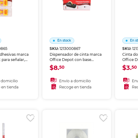
En stock
En s
0865
SKU:
1213000867
SKU:
12
adhesivas marca
Dispensador de cinta marca
Cinta do
 para señalar,
Office Depot con base
Office 
organizar
estable y corte limpio.
en ambo
$8.
$3.
50
50
 libros y
Permite usar la cinta con una
limpio e 
osicionables, no
sola mano, perfecto para
manuali
el y resaltan
escritorio, oficina y zona de
scrapbo
 domicilio
Envío a domicilio
Env
clave. Ideales
empaque.
objetos 
 en tienda
Recoge en tienda
Rec
 oficina y
lisas.
 al carrito
Añadir al carrito
A
.
r en tienda
Recoger en tienda
Re