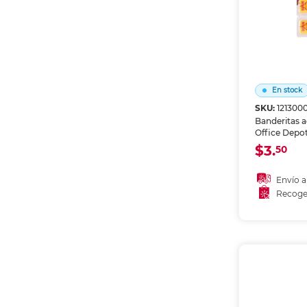
En stock
SKU:
121300
Banderitas 
Office Depot
clasificar y 
$3.
50
documentos,
apuntes. Rep
dañan el pap
Envío a
información 
Recoge
para estudio,
Añadir
planificación
Recoge