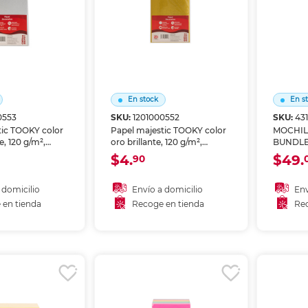
Ver más
Ver más
Ver más
Ver m
Ver m
Ver m
Ver m
para carpeta
Ver más
En stock
En s
0553
SKU:
1201000552
SKU:
43
tic TOOKY color
Papel majestic TOOKY color
MOCHIL
te, 120 g/m²,
oro brillante, 120 g/m²,
BUNDL
20 hojas.
tamaño A4, 20 hojas.
$4.
$49.
90
etalizada
Superficie metalizada dorada
ra proyectos
para proyectos creativos,
rjetas de
tarjetas de presentación,
 domicilio
Envío a domicilio
Env
, invitaciones
invitaciones especiales y
 en tienda
Recoge en tienda
Rec
 diseño gráfico
diseño gráfico premium.
 al carrito
Añadir al carrito
A
r en tienda
Recoger en tienda
Re