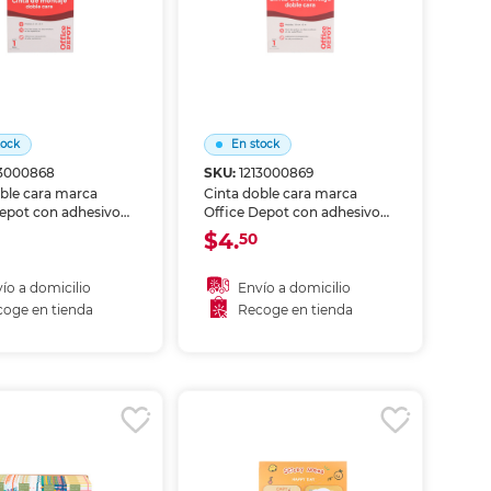
tock
En stock
13000868
SKU:
1213000869
ble cara marca
Cinta doble cara marca
Depot con adhesivo
Office Depot con adhesivo
s lados. Pegado
en ambos lados. Pegado
$4.
50
invisible para
limpio e invisible para
dades, decoración,
manualidades, decoración,
ok y montaje de
scrapbook y montaje de
ío a domicilio
Envío a domicilio
ligeros en superficies
objetos ligeros en superficies
oge en tienda
Recoge en tienda
lisas.
ñadir al carrito
Añadir al carrito
coger en tienda
Recoger en tienda