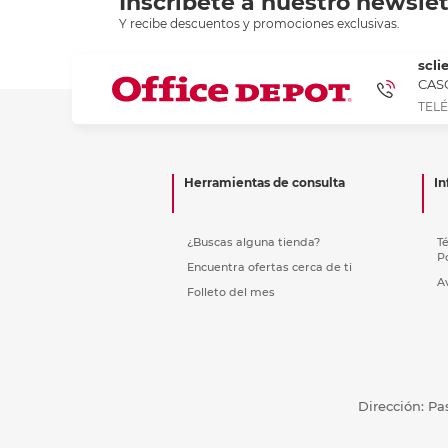
Inscríbete a nuestro newslet
Y recibe descuentos y promociones exclusivas.
scli
CASC
TELÉ
Herramientas de consulta
In
¿Buscas alguna tienda?
T
P
Encuentra ofertas cerca de ti
A
Folleto del mes
Dirección: Pa