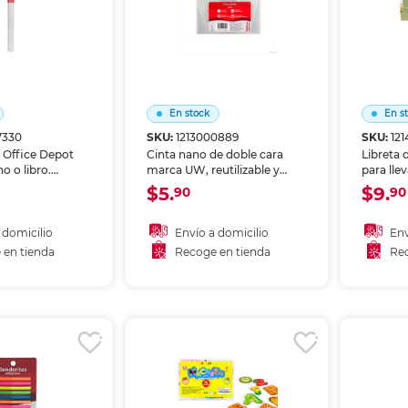
En stock
En s
7330
SKU:
1213000889
SKU:
12
 Office Depot
Cinta nano de doble cara
Libreta 
o o libro.
marca UW, reutilizable y
para lle
ortada del
lavable. Adhesión extra
partes. 
$5.
$9.
90
90
permite
fuerte sin dejar residuos,
escribir,
 tu material
ideal para colgar fotos,
organizadores, decoración y
 domicilio
Envío a domicilio
Env
objetos ligeros en cualquier
 en tienda
Recoge en tienda
Rec
superficie lisa.
 al carrito
Añadir al carrito
A
r en tienda
Recoger en tienda
Re