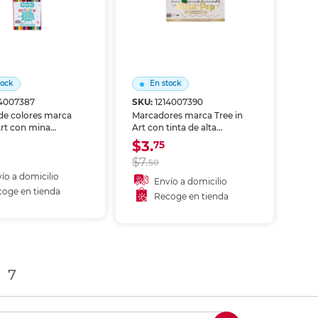
tock
En stock
14007387
SKU:
1214007390
de colores marca
Marcadores marca Tree in
Art con mina
Art con tinta de alta
da y resistente.
cobertura y colores
$3.
75
uaves, intensos y
vibrantes. Versátiles para
$7.
50
es, ideales para
escuela, oficina, arte y
coloreado y
manualidades.
ío a domicilio
Envío a domicilio
s escolares.
oge en tienda
Recoge en tienda
ñadir al carrito
Añadir al carrito
coger en tienda
Recoger en tienda
t)
7