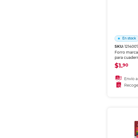
En stock
SKU:
121400
Forro marca
para cuadern
Protege la p
$1.
90
desgaste y 
personalizar
escolar.
Envío a
Recoge
Añadir
Recoge