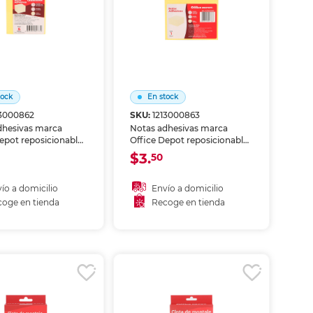
tock
En stock
13000862
SKU:
1213000863
dhesivas marca
Notas adhesivas marca
epot reposicionables
Office Depot reposicionables
ordatorios, marcar
para recordatorios, marcar
$3.
50
y organizar ideas.
páginas y organizar ideas.
 que se despega sin
Adhesivo que se despega sin
erfecto para estudio,
dañar, perfecto para estudio,
ío a domicilio
Envío a domicilio
 planificación.
oficina y planificación.
oge en tienda
Recoge en tienda
ñadir al carrito
Añadir al carrito
coger en tienda
Recoger en tienda