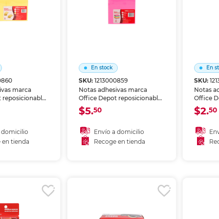
En stock
En s
0860
SKU:
1213000859
SKU:
12
ivas marca
Notas adhesivas marca
Notas a
 reposicionables
Office Depot reposicionables
Office D
torios, marcar
para recordatorios, marcar
para rec
$5.
$2.
50
50
ganizar ideas.
páginas y organizar ideas.
páginas 
e se despega sin
Adhesivo que se despega sin
Adhesivo
cto para estudio,
dañar, perfecto para estudio,
dañar, p
 domicilio
Envío a domicilio
Env
nificación.
oficina y planificación.
oficina y
 en tienda
Recoge en tienda
Rec
 al carrito
Añadir al carrito
A
r en tienda
Recoger en tienda
Re