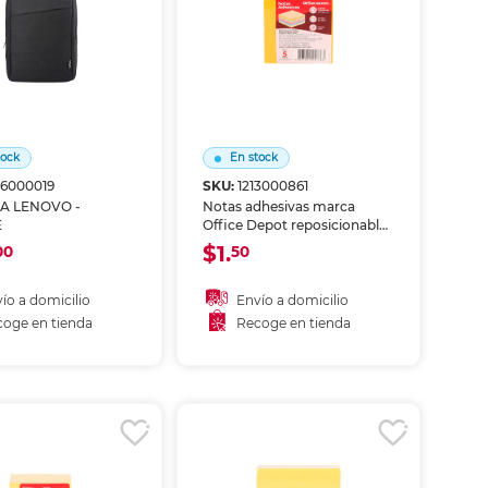
ás
ás
ás
ás
tock
En stock
16000019
SKU:
1213000861
A LENOVO -
Notas adhesivas marca
E
Office Depot reposicionables
para recordatorios, marcar
$1.
00
50
páginas y organizar ideas.
Adhesivo que se despega sin
dañar, perfecto para estudio,
ío a domicilio
Envío a domicilio
oficina y planificación.
oge en tienda
Recoge en tienda
ñadir al carrito
Añadir al carrito
coger en tienda
Recoger en tienda