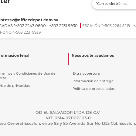
ter
entessv@officedepot.com.sv
ADAS *+503 2243 0800 - +503 2231 9930
ESCALÓN *+503 2264 5219 - +
FONO *+503 2231 9939
formación legal
Nosotros te ayudamos
érminos y Condiciones de Uso del
Extra cobertura
ortal
Información de entrega
viso de privacidad
Política de precios bajos
OD EL SALVADOR LTDA DE C.V.
NIT: 0614-071107-103-0
seo General Escalón, entre 83 y 85 Avenida Sur No 1323 Col. Escalón