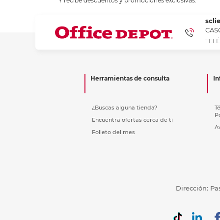
Y recibe descuentos y promociones exclusivas.
Refuerzos 
scli
CASC
TELÉ
Herramientas de consulta
In
¿Buscas alguna tienda?
T
P
Encuentra ofertas cerca de ti
A
Folleto del mes
Dirección: Pa