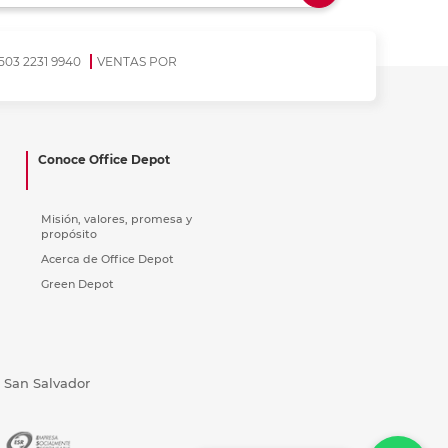
ás
ás
ás
ás
503 2231 9940
VENTAS POR
Conoce Office Depot
Misión, valores, promesa y
propósito
Acerca de Office Depot
Green Depot
, San Salvador