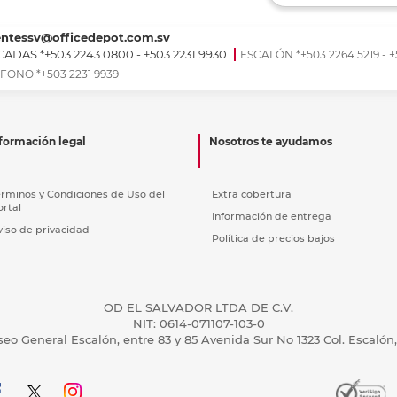
Ver más
Ver más
Ver más
Ver m
Ver m
Ver m
Ver m
para carpeta
Ver más
entessv@officedepot.com.sv
ADAS *+503 2243 0800 - +503 2231 9930
ESCALÓN *+503 2264 5219 - +
FONO *+503 2231 9939
formación legal
Nosotros te ayudamos
érminos y Condiciones de Uso del
Extra cobertura
ortal
Información de entrega
viso de privacidad
Política de precios bajos
OD EL SALVADOR LTDA DE C.V.
NIT: 0614-071107-103-0
seo General Escalón, entre 83 y 85 Avenida Sur No 1323 Col. Escalón