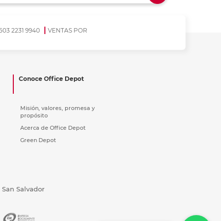
ás
ás
ás
ás
503 2231 9940
VENTAS POR
Conoce Office Depot
Misión, valores, promesa y
propósito
Acerca de Office Depot
Green Depot
, San Salvador