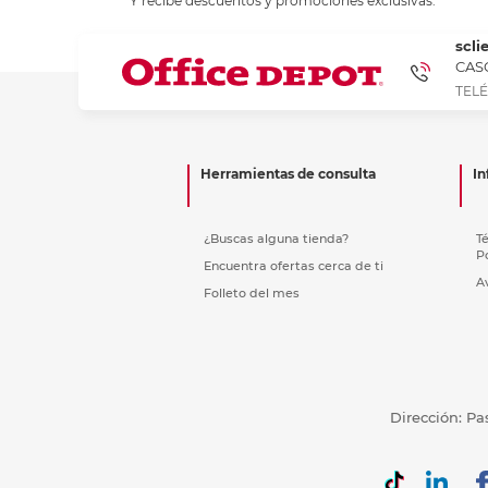
Y recibe descuentos y promociones exclusivas.
Refuerzos 
scli
CASC
TELÉ
Herramientas de consulta
In
¿Buscas alguna tienda?
T
P
Encuentra ofertas cerca de ti
A
Folleto del mes
Dirección: Pa