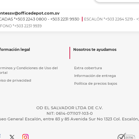
Ver más
Ver más
Ver más
Ver m
Ver m
Ver m
Ver m
para carpeta
Ver más
entessv@officedepot.com.sv
ADAS *+503 2243 0800 - +503 2231 9930
ESCALÓN *+503 2264 5219 - +
FONO *+503 2231 9939
formación legal
Nosotros te ayudamos
érminos y Condiciones de Uso del
Extra cobertura
ortal
Información de entrega
viso de privacidad
Política de precios bajos
OD EL SALVADOR LTDA DE C.V.
NIT: 0614-071107-103-0
seo General Escalón, entre 83 y 85 Avenida Sur No 1323 Col. Escalón